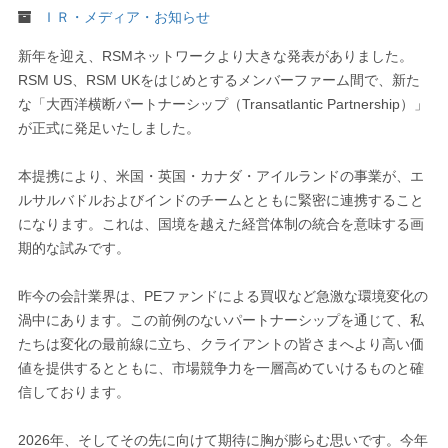
ＩＲ・メディア・お知らせ
新年を迎え、RSMネットワークより大きな発表がありました。
RSM US、RSM UKをはじめとするメンバーファーム間で、新た
な「大西洋横断パートナーシップ（Transatlantic Partnership）」
が正式に発足いたしました。
本提携により、米国・英国・カナダ・アイルランドの事業が、エ
ルサルバドルおよびインドのチームとともに緊密に連携すること
になります。これは、国境を越えた経営体制の統合を意味する画
期的な試みです。
昨今の会計業界は、PEファンドによる買収など急激な環境変化の
渦中にあります。この前例のないパートナーシップを通じて、私
たちは変化の最前線に立ち、クライアントの皆さまへより高い価
値を提供するとともに、市場競争力を一層高めていけるものと確
信しております。
2026年、そしてその先に向けて期待に胸が膨らむ思いです。今年