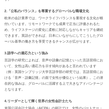
2.「公私のバランス」を尊重するグローバルな職場文化
欧米の会計業界では、ワークライフバランスを重視する文化が根
付いています。リモートワークでも成果で正当に評価されるた
め、ライフステージの変化に柔軟に対応しながらキャリアを継続
できます。英語ができれば、日本にいながらにしてこうしたグロ
ーバル基準の働き方を享受できるチャンスが広がります。
3.語学への適応力という強み
言語学の研究によれば、音声や語彙の記憶といった言語習得にお
いて、女性は高い適応力を示す傾向があると言われています
（例：英国ケンブリッジ大学言語学部の研究では、言語習得にお
ける「音声・語彙記憶」の面で女性が優位という結果）。この潜
在的な強みは、グローバルに活躍する上で大きなアドバンテージ
となります。
4.リーダーとして輝く世界の女性会計士たち
米国公認会計士協会（AICPA）の統計では、女性のパートナー・