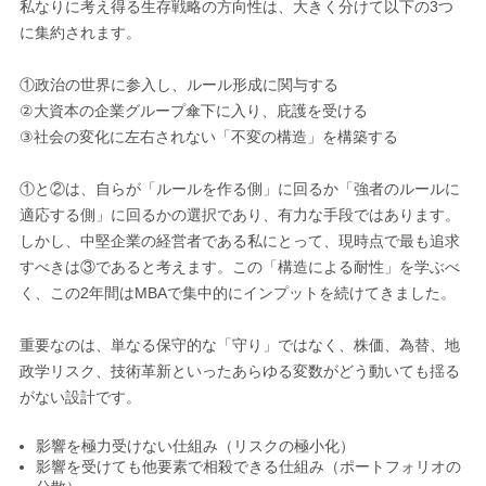
私なりに考え得る生存戦略の方向性は、大きく分けて以下の3つ
に集約されます。
①政治の世界に参入し、ルール形成に関与する
②大資本の企業グループ傘下に入り、庇護を受ける
③社会の変化に左右されない「不変の構造」を構築する
①と②は、自らが「ルールを作る側」に回るか「強者のルールに
適応する側」に回るかの選択であり、有力な手段ではあります。
しかし、中堅企業の経営者である私にとって、現時点で最も追求
すべきは③であると考えます。この「構造による耐性」を学ぶべ
く、この2年間はMBAで集中的にインプットを続けてきました。
重要なのは、単なる保守的な「守り」ではなく、株価、為替、地
政学リスク、技術革新といったあらゆる変数がどう動いても揺る
がない設計です。
影響を極力受けない仕組み（リスクの極小化）
影響を受けても他要素で相殺できる仕組み（ポートフォリオの