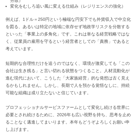
分散）
変化をむしろ追い風に変える仕組み（レジリエンスの強化）
例えば、1ドル＝250円という極端な円安下でも外貨収入で中立化
を図る、あるいは特定の地域に依存せず地政学リスクを分散する
といった「事業上の多角化」です。これは単なる経営戦略ではな
く、従業員の雇用を守るという経営者としての「責務」であると
考えています。
短期的な合理性だけを追うのではなく、環境が激変しても「この
会社は生き残る」と言い切れる状態をつくること。人材流動化が
進む現代において、こうした「大家族経営」的な発想は古く見え
るかもしれません。しかし、長期で人を預かる覚悟なしに、持続
可能な組織は成り立たないと信じています。
プロフェッショナルサービスファームとして変化し続ける世界に
必要とされ続けるために、2026年も広い視野を持ち、思考を止め
ることなく邁進してまいります。本年もどうぞよろしくお願い申
し上げます。