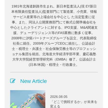
1981年北海道釧路市生まれ。新日本監査法人(現 EY新日
本有限責任監査法人)監査部門にて製造業、小売業、情報
サービス産業等の上場会社を中心とし た法定監査に従
事。また、同法人公開業務部門にて株式公開準備会社を
中心としたクライアントに対する、IPO支援、M&A関連支
援、デュ ーデリジェンス等のFAS業務に数多く従事。
2008年に汐留パートナーズグループを設立、代表取締役
社長に就任。2009年グループCEOに就任し、公認会計
士・税理士・弁護士・社会保険労務士等のプロフェッシ
ョナル集団を統括。北海道大学経済学部卒業、慶応義塾
大学大学院経営管理研究科（EMBA）修了。公認会計士
(日本/米国)・税理士・行政書士。
New Article
2026.08.05
「どこで挑戦するか」が未来を
変える