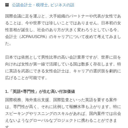
公認会計士・税理士
,
ビジネスの話
国際会議に足を運ぶと、大手組織のパートナーや代表が女性であ
ることは、今や世界では珍しいことではありません。日本初の女
性首相が誕生し、社会のあり方が大きく変わろうとしている今、
会計士（JCPA/USCPA）のキャリアについて改めて考えてみまし
た。
日本では依然として男性比率の高い会計業界ですが、世界に目を
向ければ女性が第一線で活躍している国は数多く存在します。特
に英語を武器にできる女性会計士は、キャリアの選択肢を劇的に
広げることが可能です。
1.「英語×専門性」が生む高い付加価値
国際税務、海外進出支援、国際監査といった英語を要する案件
は、専門性が高く、それに比例して報酬水準も上がります。特に
スピーキングやリスニングのスキルがあれば、国内案件では出会
えないようなグローバルなプロジェクトに携わることができま
す。