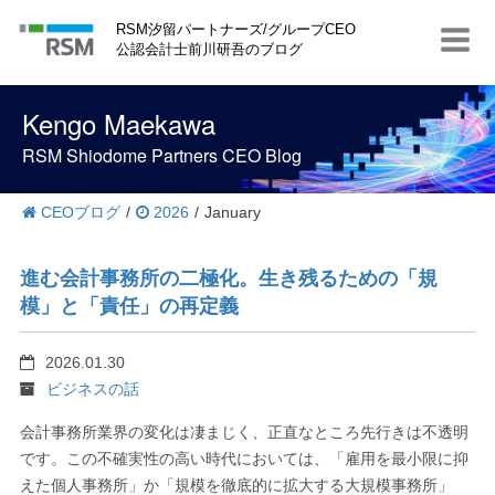
S
RSM汐留パートナーズ/グループCEO
k
公認会計士前川研吾のブログ
i
p
t
Kengo Maekawa
o
c
RSM Shiodome Partners CEO Blog
o
n
t
CEOブログ
/
2026
/
January
e
n
t
進む会計事務所の二極化。生き残るための「規
模」と「責任」の再定義
2026.01.30
ビジネスの話
会計事務所業界の変化は凄まじく、正直なところ先行きは不透明
です。この不確実性の高い時代においては、「雇用を最小限に抑
えた個人事務所」か「規模を徹底的に拡大する大規模事務所」