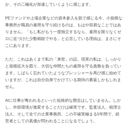
か、その二極化が加速していくように感じます。
PEファンドや上場企業などの資本参入を肌で感じる今、小規模な
事務所が職員の雇用を守り続けるのは、もはや容易なことではあ
りません。「もし私がもう一度独立するなら、雇用を限りなくゼ
ロに近づけた少数精鋭でやる」と公言している理由は、まさにそ
こにあります。
ただ、これはあくまで私の「来世」の話。現実の私は、しっかり
と規模拡大を図り、大切な仲間たちの雇用を守る責務を負ってい
ます。しばらく忘れていたようなプレッシャーを再び感じ始めて
いますが、これは自分自身でかけている期待の裏返しかもしれま
せん。
AIに仕事が奪われるといった短絡的な懸念はしていません。しか
し、外部環境が激変することだけは確実です。監査法人、税理士
法人、そして全ての士業事務所。この不確実極まる5年間で、経
営者としての真価が問われることになるでしょう。