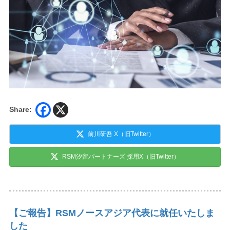
Share:
前川研吾 X（旧Twitter）
RSM汐留パートナーズ 採用X（旧Twitter）
【ご報告】RSMノースアジア代表に就任いたしま
した