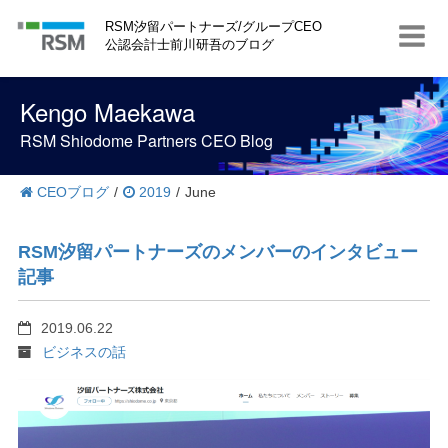
S
RSM汐留パートナーズ/グループCEO
k
公認会計士前川研吾のブログ
i
p
t
Kengo Maekawa
o
c
RSM Shiodome Partners CEO Blog
o
n
t
CEOブログ
/
2019
/
June
e
n
t
RSM汐留パートナーズのメンバーのインタビュー
記事
2019.06.22
ビジネスの話