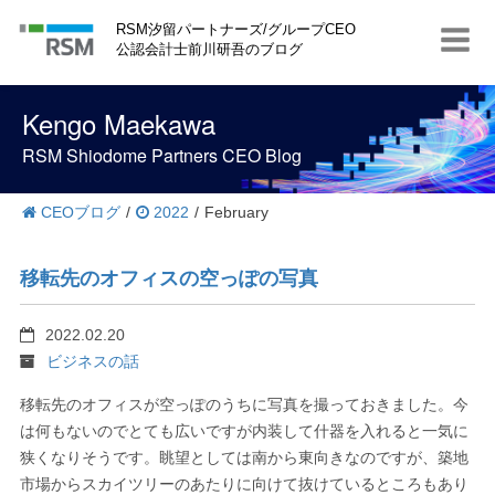
S
RSM汐留パートナーズ/グループCEO
k
公認会計士前川研吾のブログ
i
p
t
Kengo Maekawa
o
c
RSM Shiodome Partners CEO Blog
o
n
t
CEOブログ
/
2022
/
February
e
n
t
移転先のオフィスの空っぽの写真
2022.02.20
ビジネスの話
移転先のオフィスが空っぽのうちに写真を撮っておきました。今
は何もないのでとても広いですが内装して什器を入れると一気に
狭くなりそうです。眺望としては南から東向きなのですが、築地
市場からスカイツリーのあたりに向けて抜けているところもあり