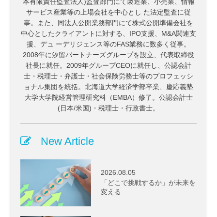
本有限責任監査法人)監査部門にて製造業、小売業、情報
サービス産業等の上場会社を中心とし た法定監査に従
事。また、同法人公開業務部門にて株式公開準備会社を
中心としたクライアントに対する、IPO支援、M&A関連支
援、デュ ーデリジェンス等のFAS業務に数多く従事。
2008年に汐留パートナーズグループを設立、代表取締役
社長に就任。2009年グループCEOに就任し、公認会計
士・税理士・弁護士・社会保険労務士等のプロフェッシ
ョナル集団を統括。北海道大学経済学部卒業、慶応義塾
大学大学院経営管理研究科（EMBA）修了。公認会計士
(日本/米国)・税理士・行政書士。
New Article
2026.08.05
「どこで挑戦するか」が未来を
変える