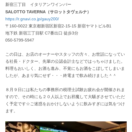
新宿三丁目 イタリアンワインバー
SALOTTO TAVERNA（サロットタヴェルナ）
https://r.gnavi.co.jp/gauy200/
〒160-0022 東京都新宿区新宿2-15-15 新宿ヤマトビルB1
地下鉄 新宿三丁目駅 C7番出口 徒歩3分
050-5799-5947
この日は、お店のオーナーやスタッフの方々、お世話になってい
る社長・ドクター、先輩の公認会計士などではっちゃけました。
料理もおいしく、お酒も進み、不覚にもお酒をこぼしてしまいま
したが、あまり気にせず・・・終電まで飲み続けました＾＾
８月９日には私たちの事務所の税理士試験お疲れ会が開催されま
すので、その時にも２０人以上でお邪魔して大騒ぎさせていただ
く予定です☆ご迷惑をおかけしないように飲みすぎには気をつけ
ます。