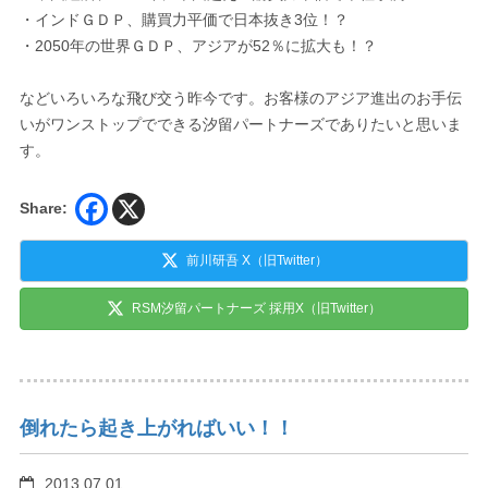
・インドＧＤＰ、購買力平価で日本抜き3位！？
・2050年の世界ＧＤＰ、アジアが52％に拡大も！？
などいろいろな飛び交う昨今です。お客様のアジア進出のお手伝
いがワンストップでできる汐留パートナーズでありたいと思いま
す。
Share:
前川研吾 X（旧Twitter）
RSM汐留パートナーズ 採用X（旧Twitter）
倒れたら起き上がればいい！！
2013.07.01