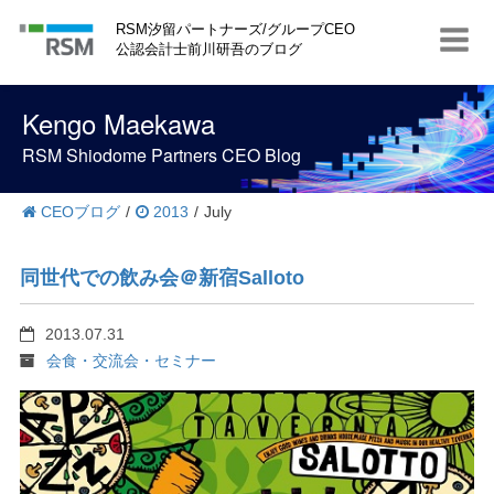
S
RSM汐留パートナーズ/グループCEO
k
公認会計士前川研吾のブログ
i
p
t
Kengo Maekawa
o
c
RSM Shiodome Partners CEO Blog
o
n
t
CEOブログ
/
2013
/
July
e
n
t
同世代での飲み会＠新宿Salloto
2013.07.31
会食・交流会・セミナー