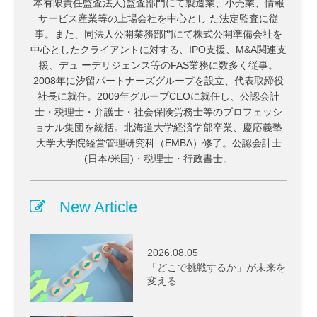
本有限責任監査法人)監査部門にて製造業、小売業、情報
サービス産業等の上場会社を中心とし た法定監査に従
事。また、同法人公開業務部門にて株式公開準備会社を
中心としたクライアントに対する、IPO支援、M&A関連支
援、デュ ーデリジェンス等のFAS業務に数多く従事。
2008年に汐留パートナーズグループを設立、代表取締役
社長に就任。2009年グループCEOに就任し、公認会計
士・税理士・弁護士・社会保険労務士等のプロフェッシ
ョナル集団を統括。北海道大学経済学部卒業、慶応義塾
大学大学院経営管理研究科（EMBA）修了。公認会計士
(日本/米国)・税理士・行政書士。
New Article
2026.08.05
「どこで挑戦するか」が未来を
変える