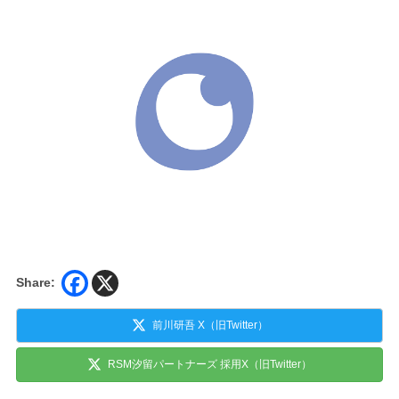
Share:
前川研吾 X（旧Twitter）
RSM汐留パートナーズ 採用X（旧Twitter）