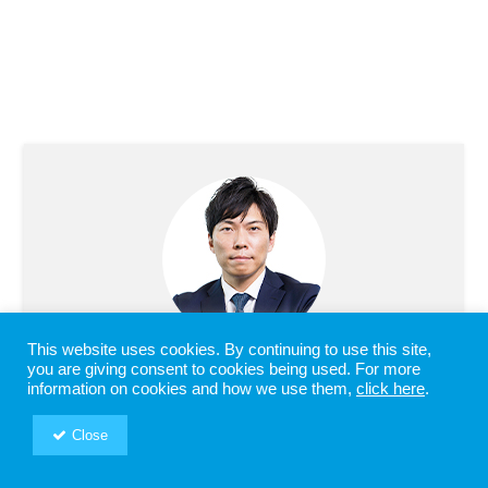
This website uses cookies. By continuing to use this site,
you are giving consent to cookies being used. For more
前川 研吾
information on cookies and how we use them,
click here
.
Kengo Maekawa
RSM汐留パートナーズ /
Close
グループCEO
公認会計士（日本・米国）
税理士・行政書士