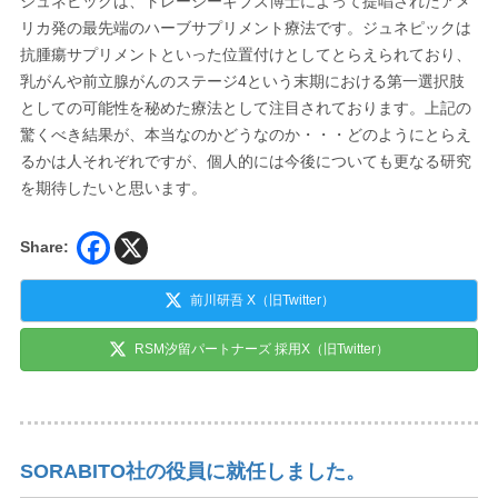
ジュネピックは、トレーシーギブズ博士によって提唱されたアメ
リカ発の最先端のハーブサプリメント療法です。ジュネピックは
抗腫瘍サプリメントといった位置付けとしてとらえられており、
乳がんや前立腺がんのステージ4という末期における第一選択肢
としての可能性を秘めた療法として注目されております。上記の
驚くべき結果が、本当なのかどうなのか・・・どのようにとらえ
るかは人それぞれですが、個人的には今後についても更なる研究
を期待したいと思います。
Share:
前川研吾 X（旧Twitter）
RSM汐留パートナーズ 採用X（旧Twitter）
SORABITO社の役員に就任しました。