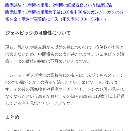
臨床試験：1年間の服用、2年間の経過観察という臨床試験
臨床結果：1年間の服用終了後に60名中56名のガンが、ガンの兆
候を全く示さず実質的に消失（消失率93.3％（56名））
ジェネピックの可能性について
現在、乳がんや前立腺がん以外の癌については、症例数が十分と
は言えないため、中間報告の公表が待たれます。ジェネピック治
療データの蓄積の継続は不可欠といえますが。
トレーシーギブズ博士の高校時代の友人は、末期であるステージ
4のすい臓ガンがこの療法で治ったというエピソードがありま
す。その後の画像検査や腫瘍マーカーでも、ガンの兆候が見られ
なくなったという患者がおり、その知人の患者は10数年以上経過
している今も元気だということです。
まとめ