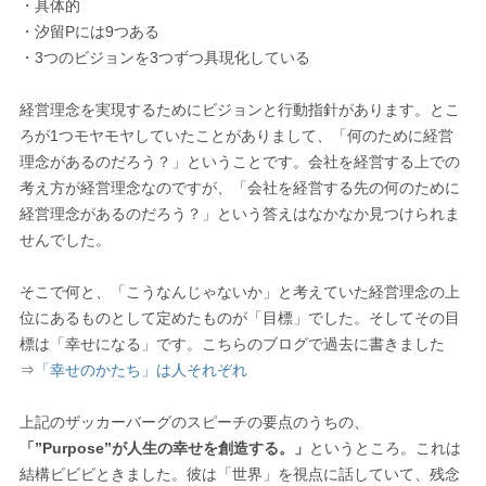
・具体的
・汐留Pには9つある
・3つのビジョンを3つずつ具現化している
経営理念を実現するためにビジョンと行動指針があります。とこ
ろが1つモヤモヤしていたことがありまして、「何のために経営
理念があるのだろう？」ということです。会社を経営する上での
考え方が経営理念なのですが、「会社を経営する先の何のために
経営理念があるのだろう？」という答えはなかなか見つけられま
せんでした。
そこで何と、「こうなんじゃないか」と考えていた経営理念の上
位にあるものとして定めたものが「目標」でした。そしてその目
標は「幸せになる」です。こちらのブログで過去に書きました
⇒
「幸せのかたち」は人それぞれ
上記のザッカーバーグのスピーチの要点のうちの、
「”Purpose”が人生の幸せを創造する。」
というところ。これは
結構ビビビときました。彼は「世界」を視点に話していて、残念