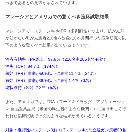
べきであるとの見方が示されています。
マレーシアとアメリカでの驚くべき臨床試験結果
マレーシアで、ステージ4のMDR（多剤耐性）つまり、抗がん剤
が効かない乳がん患者210名を対象に6か月間行った症例研究で以
下のような驚くべき結果が出ているようです。
治療有効率（PR以上）97.6％（210名中205名で有効）
消失（CR）84.7％（174名）
著効（PR）腫瘍が50%以下に縮小11.4％（24名）
有効（PR）腫瘍が30%以下に縮小1.4％（3名）
現状維持（SD）2.3％（5名）
また、アメリカでは、FDA（フード＆ドラッグ・アソシエーショ
ン,食品医薬品局（米国の厚生省のような機関））に届け出して行
われた臨床試験では次のような結果が出ているようです。
対象：進行性のステージ3およぼステージ4の前立腺ガン患者60名