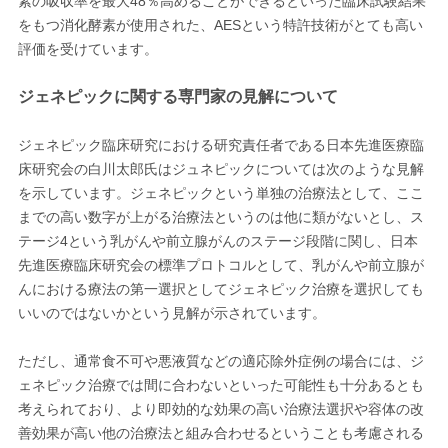
素の吸収率を最大48％高めることができるといった臨床試験結果
をもつ消化酵素が使用された、AESという特許技術がとても高い
評価を受けています。
ジェネピックに関する専門家の見解について
ジェネピック臨床研究における研究責任者である日本先進医療臨
床研究会の白川太郎氏はジュネピックについては次のような見解
を示しています。ジェネピックという単独の治療法として、ここ
までの高い数字が上がる治療法というのは他に類がないとし、ス
テージ4という乳がんや前立腺がんのステージ段階に関し、日本
先進医療臨床研究会の標準プロトコルとして、乳がんや前立腺が
んにおける療法の第一選択としてジェネピック治療を選択しても
いいのではないかという見解が示されています。
ただし、通常食不可や悪液質などの適応除外症例の場合には、ジ
ェネピック治療では間に合わないといった可能性も十分あるとも
考えられており、より即効的な効果の高い治療法選択や容体の改
善効果が高い他の治療法と組み合わせるということも考慮される