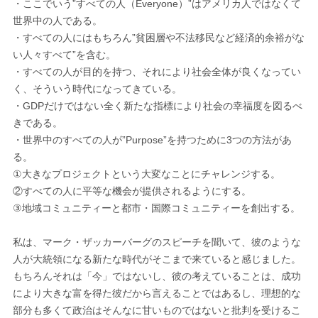
・ここでいう”すべての人（Everyone）”はアメリカ人ではなくて
世界中の人である。
・すべての人にはもちろん”貧困層や不法移民など経済的余裕がな
い人々すべて”を含む。
・すべての人が目的を持つ、それにより社会全体が良くなってい
く、そういう時代になってきている。
・GDPだけではない全く新たな指標により社会の幸福度を図るべ
きである。
・世界中のすべての人が”Purpose”を持つために3つの方法があ
る。
①大きなプロジェクトという大変なことにチャレンジする。
②すべての人に平等な機会が提供されるようにする。
③地域コミュニティーと都市・国際コミュニティーを創出する。
私は、マーク・ザッカーバーグのスピーチを聞いて、彼のような
人が大統領になる新たな時代がそこまで来ていると感じました。
もちろんそれは「今」ではないし、彼の考えていることは、成功
により大きな富を得た彼だから言えることではあるし、理想的な
部分も多くて政治はそんなに甘いものではないと批判を受けるこ