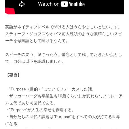
英語がネイティブレベルで聞ける人はうらやましいと思います。
スティーブ・ジョブズやオバマ前大統領のような素晴らしいスピ
ーチを母国語として聞けるなんて。
スピーチの要点、刺さった点、備忘として残しておきたい点とし
て、自分は以下を認識しました。
【要旨】
・”Purpose（目的）”についてフォーカスした話。
・ザッカーバーグも卒業生も10歳くらいしか変わらないミレニア
ム世代であり同世代である。
・”Purpose”が人生の幸せを創造する。
・自分たちの世代の課題は”Purpose”をすべての人が持てる世界
になる