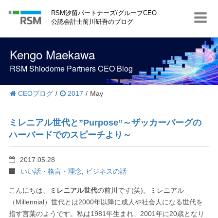
S
RSM汐留パートナーズ/グループCEO
k
公認会計士前川研吾のブログ
i
p
t
Kengo Maekawa
o
c
RSM Shiodome Partners CEO Blog
o
n
t
CEOブログ
/
2017
/
May
e
n
t
ミレニアル世代と”Purpose”～ザッカーバーグの
ハーバードでのスピーチより～
2017.05.28
いい話・格言・理念
,
ビジネスの話
こんにちは、
ミレニアル世代
の前川です(笑)。ミレニアル
（Millennial）世代とは2000年以降に成人や社会人になる世代を
指す言葉のようです。私は1981年生まれ、2001年に20歳となり