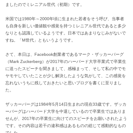
ましたのでミレニアル世代（初期）です。
米国では1980年～2000年頃に生まれた若者をそう呼び、当事者
も自身を新しい価値観や感覚を持つミレニアル世代であると多少
なりとも認識しているようです。日本ではあまりなじみがないで
すね。「M世代」ともいうようです。
さて、本日は、Facebook創業者であるマーク・ザッカーバーグ
（Mark Zuckerberg）が2017年のハーバード大学卒業式で卒業生
に送ったスピーチを聞きまして、感極まって、そして私の中でモ
ヤモヤしていたことが少し解決したような気がして、この感覚を
忘れないうちに残しておきたいと思いブログを書くに至りまし
た。
ザッカーバーグは1984年5月14日生まれの現在33歳です。ザッカ
ーバーグはハーバード大学を中退しているので卒業生ではありま
せんが、2017年の卒業生に向けてのスピーチをお願いされたよう
です。その内容は若干の違和感はあるものの総じて感動的なもの
でした。