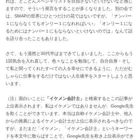
れば、とことんスペシャリストを目指さないといけないなと感じ
ますので、そういう発言をすることが多くなりました。別の会で
は、SMAPの世界にひとつだけの花ではないですが、「ナンバー
１にならなくてもオンリー１になれればいい」「オンリー１にな
るためにはナンバー１にもならないといけないのでは」なんて話
を語り合ったこともありました。
さて、もう漫然と30代半ばまできてしまいました。ここからもう
1回気合を入れ直して、色々なことを勉強して、自分自身・そし
て私と関ってくれたすべての人を幸せにできるように、ただがむ
しゃらに仕事をするだけではない人生後半をスタートしようと思
います。
（注）面白いことに
「イケメン会計士」
と検索するとこの記事が
上位表示されます。私はイケメンではありませんが、Google先生
を欺くことができています。本当は自称イケメン会計士や、他人
からの推薦によるイケメン会計士が上位に表示されるべきなので
すが、まだまだ「イケメン」「イケメン会計士」というキーワー
ドを本文中に散らばすことで、Google先生を欺き上位表示ができ