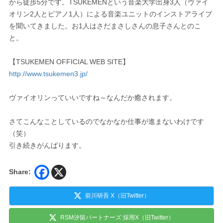
から徒歩5分です。TSUKEMENという音楽大学出身3人（ヴァイ
オリン2人とピアノ1人）による音楽ユニットのインストアライブ
を聞いてきました。お1人はさだまさしさんの息子さんとのこ
と。
【TSUKEMEN OFFICIAL WEB SITE】
http://www.tsukemen3.jp/
ヴァイオリンっていいですね～なんだか癒されます。
さてこんなことしているのでなかなか仕事が進まないわけです
（笑）
引き続きがんばります。
Share:
前川研吾 X（旧Twitter）
RSM汐留パートナーズ 採用X（旧Twitter）