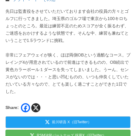
先日は監査役をさせていただいております会社の役員の方々とゴ
ルフに行ってきました。埼玉県のゴルフ場で東京から100キロち
ょっとのところ。最近は練習不足のためスコアが全く振るわず、
ご迷惑をおかけするような状態です。そんな中、練習も兼ねてと
いうことで1.5ラウンドに挑戦。
非常にフェアウェイが狭く、ほぼ両側OBという過酷なコース。プ
レイング4が用意されているので前進はできるものの、OB続出で
黄色カラーボール１ダースを失ってしまいました。うーん、セン
スがないのでは・・・と思い凹むものの、いつも仲良くしていた
だいている方々なので、とても楽しく過ごすことができた1日で
した。
Share:
前川研吾 X（旧Twitter）
RSM汐留パートナーズ 採用X（旧Twitter）