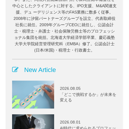
中心としたクライアントに対する、IPO支援、M&A関連支
援、デュ ーデリジェンス等のFAS業務に数多く従事。
2008年に汐留パートナーズグループを設立、代表取締役
社長に就任。2009年グループCEOに就任し、公認会計
士・税理士・弁護士・社会保険労務士等のプロフェッシ
ョナル集団を統括。北海道大学経済学部卒業、慶応義塾
大学大学院経営管理研究科（EMBA）修了。公認会計士
(日本/米国)・税理士・行政書士。
New Article
2026.08.05
「どこで挑戦するか」が未来を
変える
2026.08.01
AI時代に求められるプロフェッ