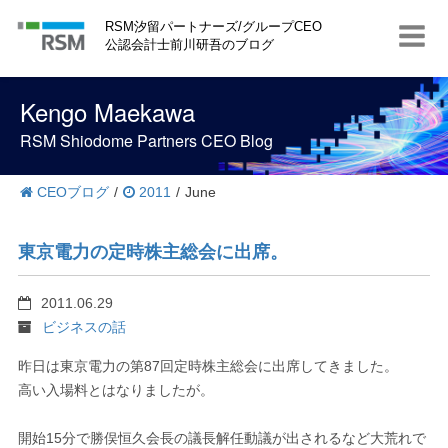
S
RSM汐留パートナーズ/グループCEO
k
公認会計士前川研吾のブログ
i
p
t
Kengo Maekawa
o
c
RSM Shiodome Partners CEO Blog
o
n
t
CEOブログ
/
2011
/
June
e
n
t
東京電力の定時株主総会に出席。
2011.06.29
ビジネスの話
昨日は東京電力の第87回定時株主総会に出席してきました。
高い入場料とはなりましたが。
開始15分で勝俣恒久会長の議長解任動議が出されるなど大荒れで