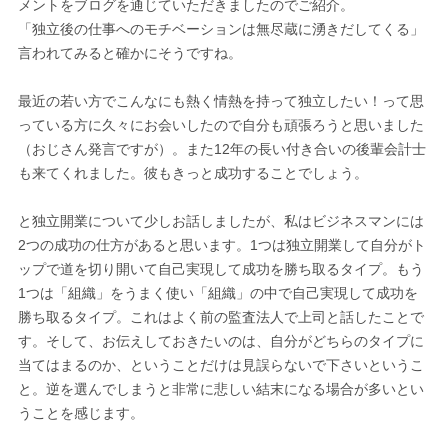
メントをブログを通じていただきましたのでご紹介。
「独立後の仕事へのモチベーションは無尽蔵に湧きだしてくる」
言われてみると確かにそうですね。
最近の若い方でこんなにも熱く情熱を持って独立したい！って思
っている方に久々にお会いしたので自分も頑張ろうと思いました
（おじさん発言ですが）。また12年の長い付き合いの後輩会計士
も来てくれました。彼もきっと成功することでしょう。
と独立開業について少しお話しましたが、私はビジネスマンには
2つの成功の仕方があると思います。1つは独立開業して自分がト
ップで道を切り開いて自己実現して成功を勝ち取るタイプ。もう
1つは「組織」をうまく使い「組織」の中で自己実現して成功を
勝ち取るタイプ。これはよく前の監査法人で上司と話したことで
す。そして、お伝えしておきたいのは、自分がどちらのタイプに
当てはまるのか、ということだけは見誤らないで下さいというこ
と。逆を選んでしまうと非常に悲しい結末になる場合が多いとい
うことを感じます。