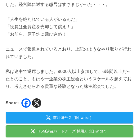
した。経営陣に対する怒号はすさまじかった・・・。
「人生を絶たれている人がいるんだ」
「役員は全資産を売却して償え！」
「お前ら、原子炉に飛び込め！」
ニュースで報道されているとおり、上記のようなやり取りが行わ
れていました。
私は途中で退席しました。9000人以上参加して、6時間以上だっ
たとのこと。もはや一企業の株主総会というスケールを超えてお
り、考えさせられる貴重な経験となった株主総会でした。
Share:
前川研吾 X（旧Twitter）
RSM汐留パートナーズ 採用X（旧Twitter）