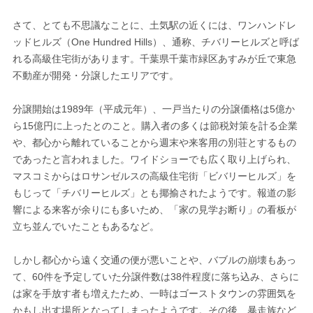
さて、とても不思議なことに、土気駅の近くには、ワンハンドレ
ッドヒルズ（One Hundred Hills）、通称、チバリーヒルズと呼ば
れる高級住宅街があります。千葉県千葉市緑区あすみが丘で東急
不動産が開発・分譲したエリアです。
分譲開始は1989年（平成元年）、一戸当たりの分譲価格は5億か
ら15億円に上ったとのこと。購入者の多くは節税対策を計る企業
や、都心から離れていることから週末や来客用の別荘とするもの
であったと言われました。ワイドショーでも広く取り上げられ、
マスコミからはロサンゼルスの高級住宅街「ビバリーヒルズ」を
もじって「チバリーヒルズ」とも揶揄されたようです。報道の影
響による来客が余りにも多いため、「家の見学お断り」の看板が
立ち並んでいたこともあるなど。
しかし都心から遠く交通の便が悪いことや、バブルの崩壊もあっ
て、60件を予定していた分譲件数は38件程度に落ち込み、さらに
は家を手放す者も増えたため、一時はゴーストタウンの雰囲気を
かもし出す場所となってしまったようです。その後、暴走族など