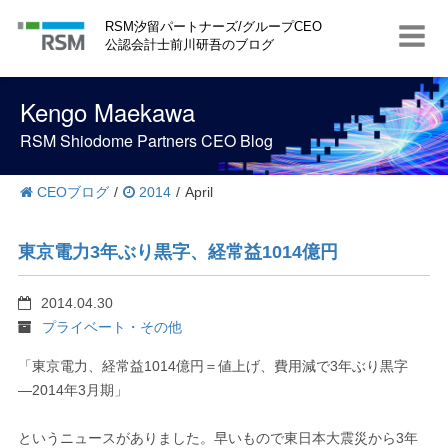
S
RSM汐留パートナーズ/グループCEO
k
公認会計士前川研吾のブログ
i
p
t
Kengo Maekawa
o
c
RSM Shiodome Partners CEO Blog
o
n
t
CEOブログ
/
2014
/
April
e
n
t
東京電力3年ぶり黒字、経常益1014億円
2014.04.30
プライベート・その他
「東京電力、経常益1014億円＝値上げ、費用減で3年ぶり黒字
―2014年3月期」
というニュースがありました。早いもので東日本大震災から3年