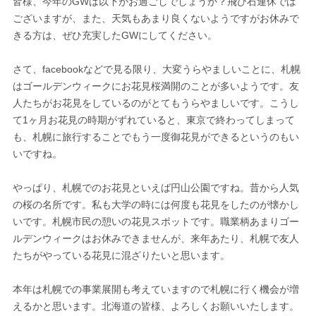
皆様、今年のGWは以下がお過ごしでしょうか？飛び石連休では
ございますが、また、天気もあまり良くないようですがお休みで
きる方は、ぜひ充実したGWにしてください。
さて、facebookなどで見る限り、大変うらやましいことに、札幌
はゴールデンウィークにお花見桜満開のことが多いようです。友
人たちがお花見をしているのがとてもうらやましいです。こうし
て1ヶ月お花見の時期がずれていると、東京で終わってしまって
も、札幌に旅行することでもう一度御花見ができるというのもい
いですね。
やっぱり、札幌でのお花見といえば円山公園ですね。昔から人気
の桜の名所です。私も大学の時には何度も花見をしたのが懐かし
いです。札幌市民の憩いの花見スポットです。職業柄あまりゴー
ルデンウィークはお休みできませんが、来年あたり、札幌で友人
たちがやっている花見に混ざりたいと思います。
本年は札幌での事業展開も考えていますので札幌に行く機会が増
えるかと思います。北海道の皆様、よろしくお願いいたします。