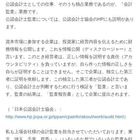
公認会計士としての仕事、そのうち独占業務であるのが、『会計
監査』業務です。
公認会計士監査については、公認会計士協会のHPにも説明があり
ます。
資本市場に参加する企業は、投資家に経営内容を伝えるために財
務情報を公開します。これを情報公開（ディスクロージャー）と
言います。このとき経営者は、正しい情報を説明する責任（アカ
ウンタビリティ）を負っていますが、自ら作った情報の正しさを
自らが証明することはできません。そこで企業は、独立した第三
者に証明を依頼します。この独立した第三者が公認会計士であ
り、公認会計士が判断するために行う検証を「監査」と言いま
す。監査の結果は、「監査報告書」として企業に提出されます。
（「日本公認会計士協会」：
http://www.hp.jicpa.or.jp/ippan/cpainfo/about/work/audit.html
）
私も上場会社様の会計監査を担当させていただいております。東
京、埼玉、千葉、群馬・・・いろいろな所でいろいろな監査を行