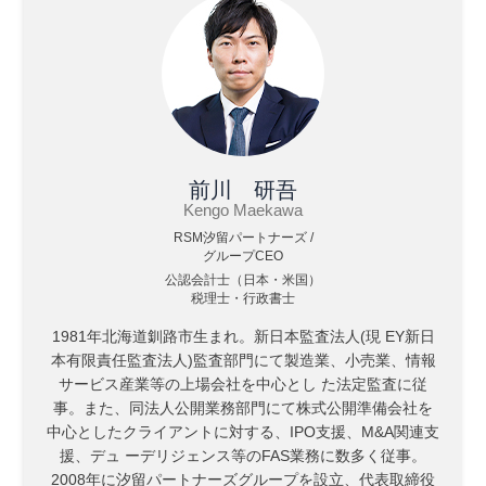
前川 研吾
Kengo Maekawa
RSM汐留パートナーズ /
グループCEO
公認会計士（日本・米国）
税理士・行政書士
1981年北海道釧路市生まれ。新日本監査法人(現 EY新日
本有限責任監査法人)監査部門にて製造業、小売業、情報
サービス産業等の上場会社を中心とし た法定監査に従
事。また、同法人公開業務部門にて株式公開準備会社を
中心としたクライアントに対する、IPO支援、M&A関連支
援、デュ ーデリジェンス等のFAS業務に数多く従事。
2008年に汐留パートナーズグループを設立、代表取締役