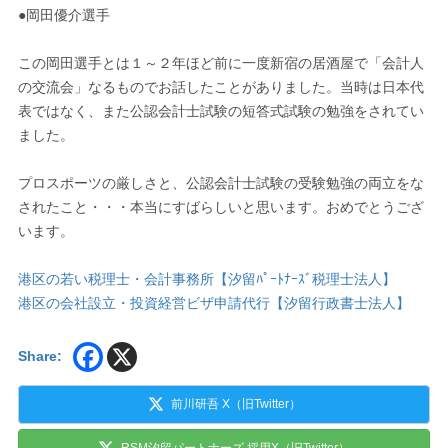
●岡田優介選手
この岡田選手とは１～２年ほど前に一度新宿の居酒屋で「会計人
の交流会」なるものでお話したことがありました。当時は日本代
表ではなく、また公認会計士試験の短答式試験の勉強をされてい
ました。
プロスポーツの厳しさと、公認会計士試験の受験勉強の両立をな
されたこと・・・本当にすばらしいと思います。おめでとうござ
います。
港区の若い税理士・会計事務所【汐留ﾊﾟｰﾄﾅｰｽﾞ税理士法人】
港区の会社設立・投資経営ビザ申請代行【汐留行政書士法人】
Share:
前川研吾 X（旧Twitter）
RSM汐留パートナーズ 採用X（旧Twitter）