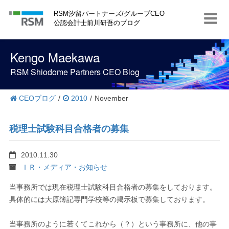
S
RSM汐留パートナーズ/グループCEO
k
公認会計士前川研吾のブログ
i
p
t
Kengo Maekawa
o
c
RSM Shiodome Partners CEO Blog
o
n
t
CEOブログ
/
2010
/
November
e
n
t
税理士試験科目合格者の募集
2010.11.30
ＩＲ・メディア・お知らせ
当事務所では現在税理士試験科目合格者の募集をしております。
具体的には大原簿記専門学校等の掲示板で募集しております。
当事務所のように若くてこれから（？）という事務所に、他の事