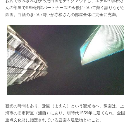
お店で飲みきれなかった白酒をテイクアウトし、ホテルの赤松さ
んの部屋でRSM汐留パートナーズの今後について熱く語りながら
飲酒。白酒のきつい匂いが赤松さんの部屋全体に完全に充満。
観光の時間もあり、豫園（よえん）という観光地へ。豫園は、上
海市の旧市街区（浦西）にあり、明時代1559年に建てられ、全国
重点文化財に指定されている庭園＆建造物とのこと。