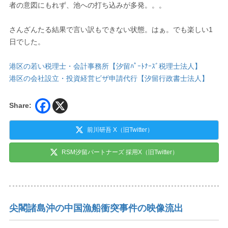
者の意図にもれず、池への打ち込みが多発。。。
さんざんたる結果で言い訳もできない状態。はぁ。でも楽しい1
日でした。
港区の若い税理士・会計事務所【汐留ﾊﾟｰﾄﾅｰｽﾞ税理士法人】
港区の会社設立・投資経営ビザ申請代行【汐留行政書士法人】
Share:
前川研吾 X（旧Twitter）
RSM汐留パートナーズ 採用X（旧Twitter）
尖閣諸島沖の中国漁船衝突事件の映像流出