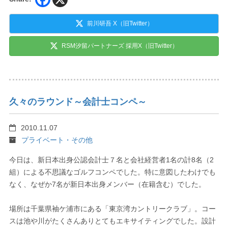
前川研吾 X（旧Twitter）
RSM汐留パートナーズ 採用X（旧Twitter）
久々のラウンド～会計士コンペ～
2010.11.07
プライベート・その他
今日は、新日本出身公認会計士７名と会社経営者1名の計8名（2
組）による不思議なゴルフコンペでした。特に意図したわけでも
なく、なぜか7名が新日本出身メンバー（在籍含む）でした。
場所は千葉県袖ケ浦市にある「東京湾カントリークラブ」。コー
スは池や川がたくさんありとてもエキサイティングでした。設計