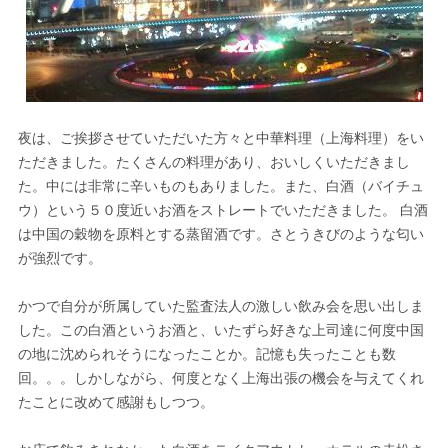
夜は、ご挨拶させていただいた方々と中華料理（上海料理）をい
ただきました。たくさんの料理があり、おいしくいただきまし
た。中には非常に辛いものもありました。また、白酒（バイチュ
ウ）という５０度近いお酒をストレートでいただきました。 白酒
は中国の穀物を原料とする蒸留酒です。さとうきびのような匂い
が強烈です。
かつで自分が所属していた監査法人の激しい飲み会を思い出しま
した。この白酒というお酒と、いたずら好きな上司達に何度中国
の地に沈められそうになったことか。記憶も失ったことも数
回。。。しかしながら、何度となく上海出張の機会を与えてくれ
たことに改めて感謝もしつつ。