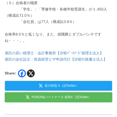
（５）合格者の職業
「学生」・「専修学校・各種学校受講生」が１,450人
（構成比71.0％）
「会社員」は77人（構成比3.8％）
合格率8.0％と低くなり、また、就職難とダブルパンチです
ね・・・。。
港区の若い税理士・会計事務所【汐留ﾊﾟｰﾄﾅｰｽﾞ税理士法人】
港区の会社設立・投資経営ビザ申請代行【汐留行政書士法人】
Share:
前川研吾 X（旧Twitter）
RSM汐留パートナーズ 採用X（旧Twitter）