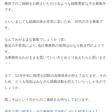
務所でのご経験をお教えいただけるような経験豊富な方を募集中
です。
といいましても組織自体が非常に若いため、20代の方を募集で
す。
なんてわがままな募集でしょうか（笑）
最近の不景気により､会計事務所の採用はかなり狭き門のようで
す。
当事務所もわがままを貫いていい方とめぐりあえたらと思います
＾＾
さて、12月中旬に税理士試験の合格発表が控えております。その
ため、どうも現在はみなさん就職活動を控えていらっしゃるので
しょうか。
我こそはという方からのご連絡をお待ちしております。
港区の若い税理士・会計事務所【汐留ﾊﾟｰﾄﾅｰｽﾞ税理士法人】