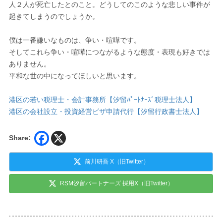
人２人が死亡したとのこと。どうしてのこのような悲しい事件が
起きてしまうのでしょうか。
僕は一番嫌いなものは、争い・喧嘩です。
そしてこれら争い・喧嘩につながるような態度・表現も好きでは
ありません。
平和な世の中になってほしいと思います。
港区の若い税理士・会計事務所【汐留ﾊﾟｰﾄﾅｰｽﾞ税理士法人】
港区の会社設立・投資経営ビザ申請代行【汐留行政書士法人】
Share:
前川研吾 X（旧Twitter）
RSM汐留パートナーズ 採用X（旧Twitter）