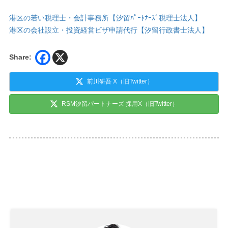
港区の若い税理士・会計事務所【汐留ﾊﾟｰﾄﾅｰｽﾞ税理士法人】
港区の会社設立・投資経営ビザ申請代行【汐留行政書士法人】
Share:
前川研吾 X（旧Twitter）
RSM汐留パートナーズ 採用X（旧Twitter）