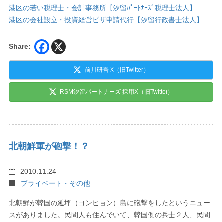
港区の若い税理士・会計事務所【汐留ﾊﾟｰﾄﾅｰｽﾞ税理士法人】
港区の会社設立・投資経営ビザ申請代行【汐留行政書士法人】
Share:
前川研吾 X（旧Twitter）
RSM汐留パートナーズ 採用X（旧Twitter）
北朝鮮軍が砲撃！？
2010.11.24
プライベート・その他
北朝鮮が韓国の延坪（ヨンピョン）島に砲撃をしたというニュー
スがありました。民間人も住んでいて、韓国側の兵士２人、民間