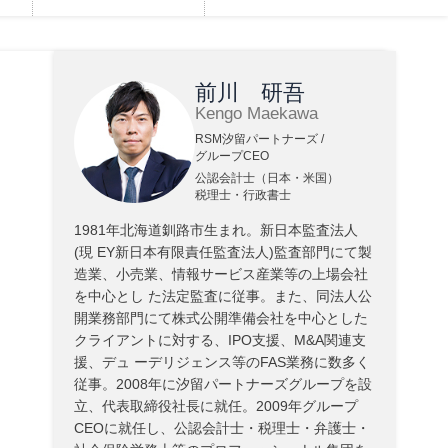
前川 研吾
Kengo Maekawa
RSM汐留パートナーズ /
グループCEO
公認会計士（日本・米国）
税理士・行政書士
1981年北海道釧路市生まれ。新日本監査法人
(現 EY新日本有限責任監査法人)監査部門にて製
造業、小売業、情報サービス産業等の上場会社
を中心とし た法定監査に従事。また、同法人公
開業務部門にて株式公開準備会社を中心とした
クライアントに対する、IPO支援、M&A関連支
援、デュ ーデリジェンス等のFAS業務に数多く
従事。2008年に汐留パートナーズグループを設
立、代表取締役社長に就任。2009年グループ
CEOに就任し、公認会計士・税理士・弁護士・