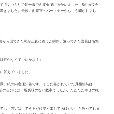
って行くつもりで朝一番で面接会場に向かいました。Sの面接会
着きました。最後に面接官のパートナーからこう聞かれまし
舎から出てきた私が正直に答えた瞬間、返ってきた言葉は衝撃
は行かなくていいかな？」
に答えていました。
厚い紙の内定通知書です。そこに書かれていた月額給与は
出る前の自分には、現実味のない数字でしたが、ただただ幸せの絶
でも「内定は、できるだけ早く出してあげたい」と思ってしま