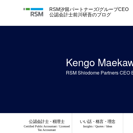
Skip
to
RSM汐留パートナーズ/グループCEO
content
公認会計士前川研吾のブログ
Kengo Maeka
RSM Shiodome Partners CEO 
公認会計士・税理士
いい話・格言・理念
Certified Public Accountant / Licensed
Insights / Quotes / Ideas
Tax Accountant