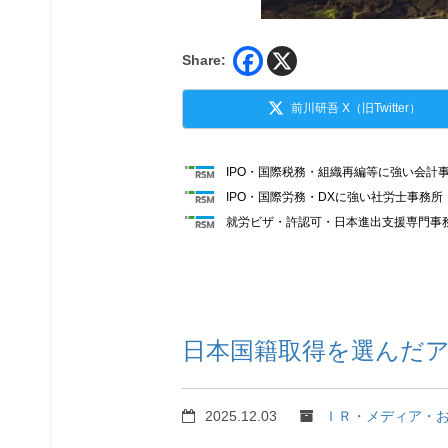
Share:
前川研吾 X（旧Twitter）
IPO・国際税務・組織再編等に強い会計
IPO・国際労務・DXに強い社労士事務
就労ビザ・許認可・日本進出支援専門事
日本国籍取得を選んだ
2025.12.03
ＩＲ・メディア・