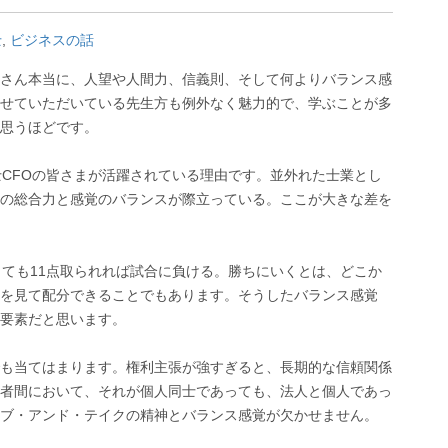
士
,
ビジネスの話
さん本当に、人望や人間力、信義則、そして何よりバランス感
せていただいている先生方も例外なく魅力的で、学ぶことが多
思うほどです。
士CFOの皆さまが活躍されている理由です。並外れた士業とし
の総合力と感覚のバランスが際立っている。ここが大きな差を
っても11点取られれば試合に負ける。勝ちにいくとは、どこか
を見て配分できることでもあります。そうしたバランス感覚
要素だと思います。
も当てはまります。権利主張が強すぎると、長期的な信頼関係
者間において、それが個人同士であっても、法人と個人であっ
ブ・アンド・テイクの精神とバランス感覚が欠かせません。