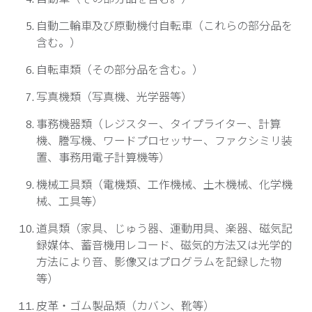
自動二輪車及び原動機付自転車（これらの部分品を
含む。）
自転車類（その部分品を含む。）
写真機類（写真機、光学器等）
事務機器類（レジスター、タイプライター、計算
機、謄写機、ワードプロセッサー、ファクシミリ装
置、事務用電子計算機等）
機械工具類（電機類、工作機械、土木機械、化学機
械、工具等）
道具類（家具、じゅう器、運動用具、楽器、磁気記
録媒体、蓄音機用レコード、磁気的方法又は光学的
方法により音、影像又はプログラムを記録した物
等）
皮革・ゴム製品類（カバン、靴等）