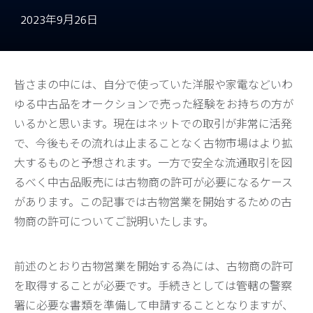
2023年9月26日
皆さまの中には、自分で使っていた洋服や家電などいわ
ゆる中古品をオークションで売った経験をお持ちの方が
いるかと思います。現在はネットでの取引が非常に活発
で、今後もその流れは止まることなく古物市場はより拡
大するものと予想されます。一方で安全な流通取引を図
るべく中古品販売には古物商の許可が必要になるケース
があります。この記事では古物営業を開始するための古
物商の許可についてご説明いたします。
前述のとおり古物営業を開始する為には、古物商の許可
を取得することが必要です。手続きとしては管轄の警察
署に必要な書類を準備して申請することとなりますが、