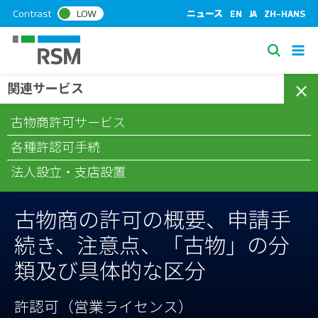
S
Contrast
LOW
ニュース
EN
JA
ZH-HANS
k
i
S
p
e
t
関連サービス
/
/
/
ホーム
コラム
許認可（営業ライセンス）
古物商の許可の
a
o
概要、申請手続き、注意点、「古物」の分類及び具体的な区分
c
r
古物商許可サービス
o
c
n
各種許認可手続
h
t
法人設立・支店設置
e
n
t
古物商の許可の概要、申請手
続き、注意点、「古物」の分
類及び具体的な区分
許認可（営業ライセンス）