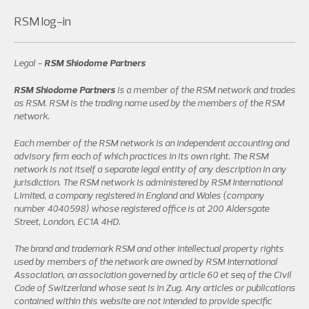
RSM log-in
Legal -
RSM Shiodome Partners
RSM Shiodome Partners
is a member of the RSM network and trades
as RSM. RSM is the trading name used by the members of the RSM
network.
Each member of the RSM network is an independent accounting and
advisory firm each of which practices in its own right. The RSM
network is not itself a separate legal entity of any description in any
jurisdiction. The RSM network is administered by RSM International
Limited, a company registered in England and Wales (company
number 4040598) whose registered office is at 200 Aldersgate
Street, London, EC1A 4HD.
The brand and trademark RSM and other intellectual property rights
used by members of the network are owned by RSM International
Association, an association governed by article 60 et seq of the Civil
Code of Switzerland whose seat is in Zug. Any articles or publications
contained within this website are not intended to provide specific