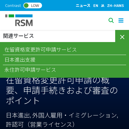
S
Contrast
LOW
ニュース
EN
JA
ZH-HANS
k
i
S
p
e
t
関連サービス
/
/
/
ホーム
コラム
日本進出
在留資格変更許可申請の概要、申
a
o
請手続きおよび審査のポイント
c
r
在留資格変更許可申請サービス
o
c
n
日本進出支援
h
t
永住許可申請サービス
e
在留資格変更許可申請の概
n
t
要、申請手続きおよび審査の
ポイント
日本進出, 外国人雇用・イミグレーション,
許認可（営業ライセンス）