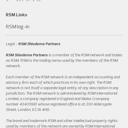
RSM Links
RSM log-in
Legal -
RSM Shiodome Partners
RSM Shiodome Partners
is a member of the RSM network and trades
as RSM. RSM is the trading name used by the members of the RSM
network.
Each member of the RSM network is an independent accounting and
advisory firm each of which practices in its own right. The RSM
network is not itself a separate legal entity of any description in any
jurisdiction. The RSM network is administered by RSM International
Limited, a company registered in England and Wales (company
number 4040598) whose registered office is at 200 Aldersgate
Street, London, EC1A 4HD.
The brand and trademark RSM and other intellectual property rights
used by members of the network are owned by RSM International