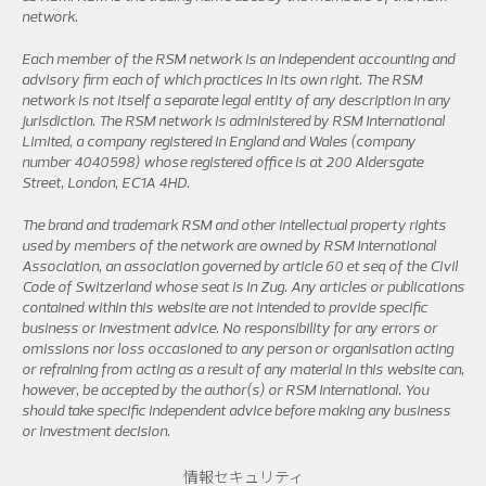
network.
Each member of the RSM network is an independent accounting and
advisory firm each of which practices in its own right. The RSM
network is not itself a separate legal entity of any description in any
jurisdiction. The RSM network is administered by RSM International
Limited, a company registered in England and Wales (company
number 4040598) whose registered office is at 200 Aldersgate
Street, London, EC1A 4HD.
The brand and trademark RSM and other intellectual property rights
used by members of the network are owned by RSM International
Association, an association governed by article 60 et seq of the Civil
Code of Switzerland whose seat is in Zug. Any articles or publications
contained within this website are not intended to provide specific
business or investment advice. No responsibility for any errors or
omissions nor loss occasioned to any person or organisation acting
or refraining from acting as a result of any material in this website can,
however, be accepted by the author(s) or RSM International. You
should take specific independent advice before making any business
or investment decision.
情報セキュリティ