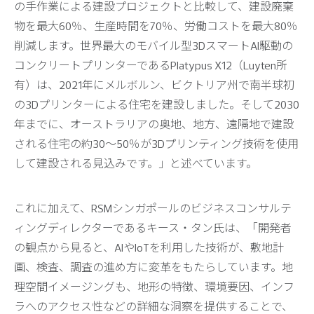
の手作業による建設プロジェクトと比較して、建設廃棄
物を最大60％、生産時間を70％、労働コストを最大80％
削減します。世界最大のモバイル型3DスマートAI駆動の
コンクリートプリンターであるPlatypus X12（Luyten所
有）は、2021年にメルボルン、ビクトリア州で南半球初
の3Dプリンターによる住宅を建設しました。そして2030
年までに、オーストラリアの奥地、地方、遠隔地で建設
される住宅の約30～50％が3Dプリンティング技術を使用
して建設される見込みです。」と述べています。
これに加えて、RSMシンガポールのビジネスコンサルテ
ィングディレクターであるキース・タン氏は、「開発者
の観点から見ると、AIやIoTを利用した技術が、敷地計
画、検査、調査の進め方に変革をもたらしています。地
理空間イメージングも、地形の特徴、環境要因、インフ
ラへのアクセス性などの詳細な洞察を提供することで、