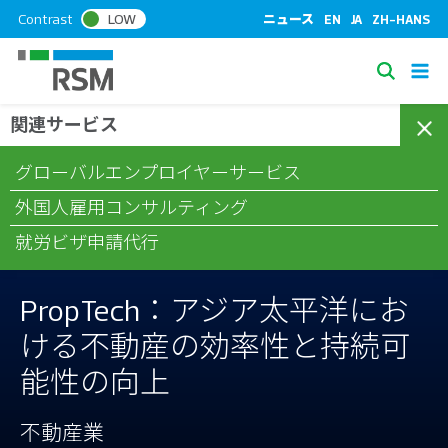
S
Contrast
LOW
ニュース
EN
JA
ZH-HANS
k
i
S
p
e
t
関連サービス
/
/
/
ホーム
コラム
不動産業
PropTech：アジア太平洋における
a
o
不動産の効率性と持続可能性の向上
c
r
グローバルエンプロイヤーサービス
o
c
n
外国人雇用コンサルティング
h
t
就労ビザ申請代行
e
n
t
PropTech：アジア太平洋にお
ける不動産の効率性と持続可
能性の向上
不動産業