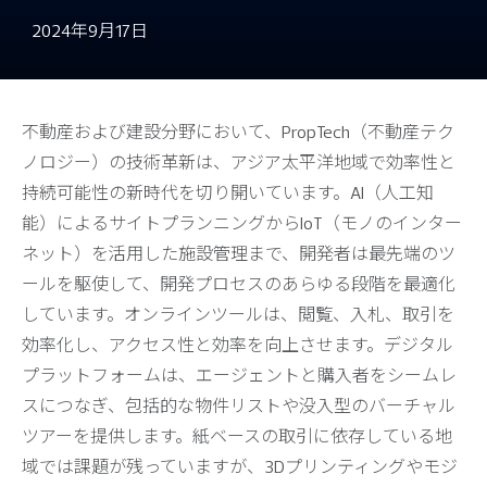
2024年9月17日
不動産および建設分野において、PropTech（不動産テク
ノロジー）の技術革新は、アジア太平洋地域で効率性と
持続可能性の新時代を切り開いています。AI（人工知
能）によるサイトプランニングからIoT（モノのインター
ネット）を活用した施設管理まで、開発者は最先端のツ
ールを駆使して、開発プロセスのあらゆる段階を最適化
しています。オンラインツールは、閲覧、入札、取引を
効率化し、アクセス性と効率を向上させます。デジタル
プラットフォームは、エージェントと購入者をシームレ
スにつなぎ、包括的な物件リストや没入型のバーチャル
ツアーを提供します。紙ベースの取引に依存している地
域では課題が残っていますが、3Dプリンティングやモジ