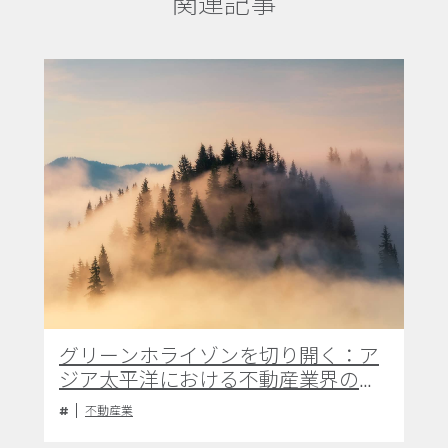
関連記事
グリーンホライゾンを切り開く：ア
ジア太平洋における不動産業界の
ESGへの対応
不動産業