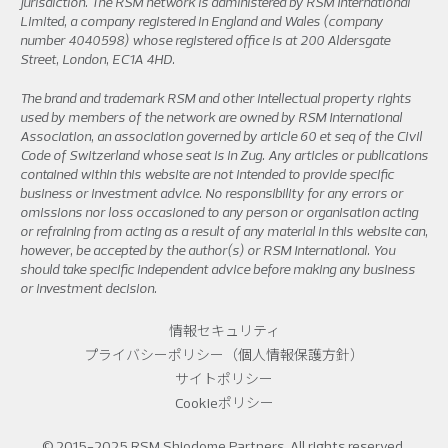
jurisdiction. The RSM network is administered by RSM International
Limited, a company registered in England and Wales (company
number 4040598) whose registered office is at 200 Aldersgate
Street, London, EC1A 4HD.
The brand and trademark RSM and other intellectual property rights
used by members of the network are owned by RSM International
Association, an association governed by article 60 et seq of the Civil
Code of Switzerland whose seat is in Zug. Any articles or publications
contained within this website are not intended to provide specific
business or investment advice. No responsibility for any errors or
omissions nor loss occasioned to any person or organisation acting
or refraining from acting as a result of any material in this website can,
however, be accepted by the author(s) or RSM International. You
should take specific independent advice before making any business
or investment decision.
情報セキュリティ
プライバシーポリシー（個人情報保護方針）
サイトポリシー
Cookieポリシー
© 2015-2025 RSM Shiodome Partners. All rights reserved.