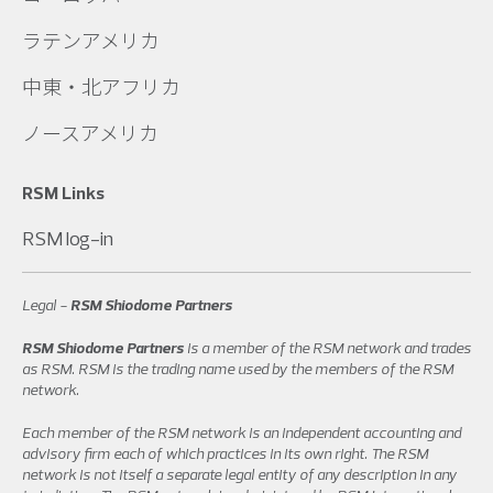
ラテンアメリカ
中東・北アフリカ
ノースアメリカ
RSM Links
RSM log-in
Legal -
RSM Shiodome Partners
RSM Shiodome Partners
is a member of the RSM network and trades
as RSM. RSM is the trading name used by the members of the RSM
network.
Each member of the RSM network is an independent accounting and
advisory firm each of which practices in its own right. The RSM
network is not itself a separate legal entity of any description in any