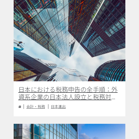
日本における税務申告の全手順：外
資系企業の日本法人設立と税務対応
のポイント
会計・税務
日本進出