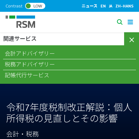
S
Contrast
LOW
ニュース
EN
JA
ZH-HANS
k
i
S
p
e
t
関連サービス
/
/
/
ホーム
コラム
会計・税務
令和7年度税制改正解説：個人所
a
o
得税の見直しとその影響
c
r
会計アドバイザリー
o
c
n
税務アドバイザリー
h
t
記帳代行サービス
e
n
t
令和7年度税制改正解説：個人
所得税の見直しとその影響
会計・税務