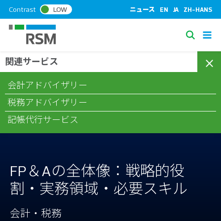
S
Contrast
LOW
ニュース
EN
JA
ZH-HANS
k
i
S
p
e
t
関連サービス
/
/
/
ホーム
コラム
会計・税務
FP＆Aの全体像：戦略的役割・実
a
o
務領域・必要スキル
c
r
会計アドバイザリー
o
c
n
税務アドバイザリー
h
t
記帳代行サービス
e
n
t
FP＆Aの全体像：戦略的役
割・実務領域・必要スキル
会計・税務