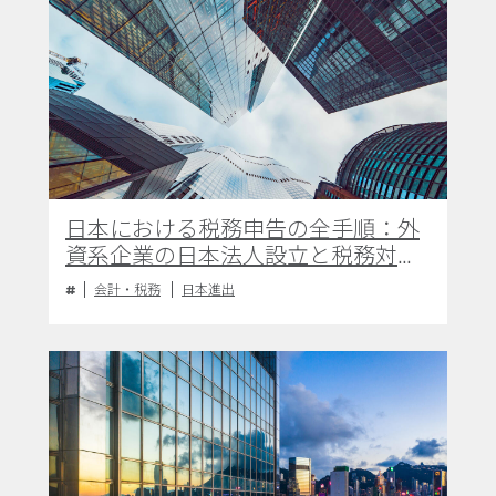
日本における税務申告の全手順：外
資系企業の日本法人設立と税務対応
のポイント
会計・税務
日本進出