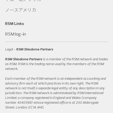
ノースアメリカ
RSM Links
RSM log-in
Legal -
RSM Shiodome Partners
RSM Shiodome Partners
is a member of the RSM network and trades
as RSM. RSM is the trading name used by the members of the RSM
network.
Each member of the RSM network is an independent accounting and
advisory firm each of which practices in its own right. The RSM
network is not itself a separate legal entity of any description in any
jurisdiction. The RSM network is administered by RSM International
Limited, a company registered in England and Wales (company
number 4040598) whose registered office is at 200 Aldersgate
Street, London, EC1A 4HD.