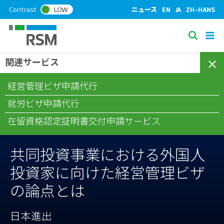
S
Contrast
LOW
ニュース
EN
JA
ZH-HANS
k
i
S
p
e
t
関連サービス
/
/
/
ホーム
コラム
日本進出
共同投資事業における外国人投資
a
o
家に向けた経営管理ビザの論点とは
c
r
経営管理ビザ申請代行
o
c
n
就労ビザ申請代行
h
t
在留資格認定証明書交付申請サービス
e
n
t
共同投資事業における外国人
投資家に向けた経営管理ビザ
の論点とは
日本進出