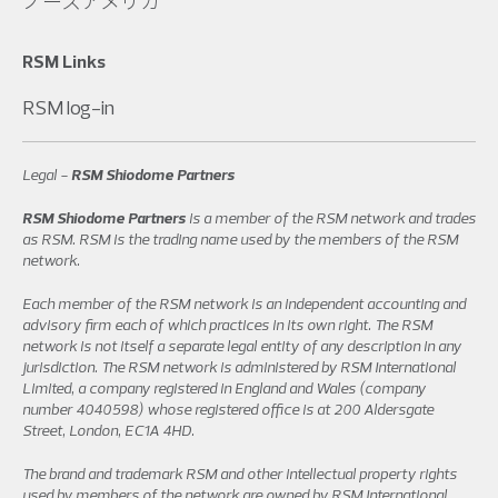
ノースアメリカ
RSM Links
RSM log-in
Legal -
RSM Shiodome Partners
RSM Shiodome Partners
is a member of the RSM network and trades
as RSM. RSM is the trading name used by the members of the RSM
network.
Each member of the RSM network is an independent accounting and
advisory firm each of which practices in its own right. The RSM
network is not itself a separate legal entity of any description in any
jurisdiction. The RSM network is administered by RSM International
Limited, a company registered in England and Wales (company
number 4040598) whose registered office is at 200 Aldersgate
Street, London, EC1A 4HD.
The brand and trademark RSM and other intellectual property rights
used by members of the network are owned by RSM International