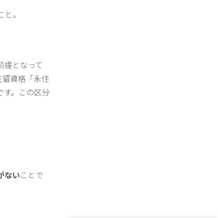
こと。
前提となって
在留資格「永住
です。この区分
がない
ことで