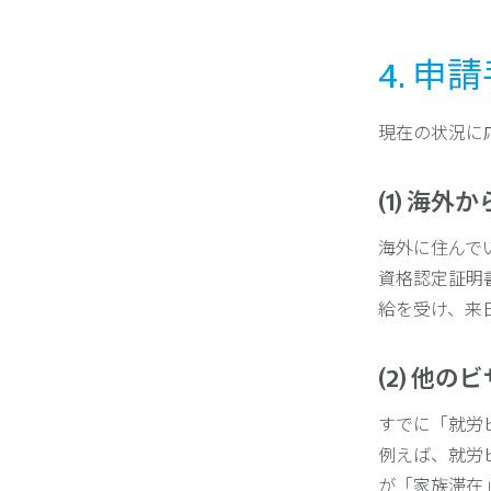
4. 
現在の状況に
(1) 海
海外に住んで
資格認定証明
給を受け、来
(2) 他
すでに「就労
例えば、就労
が「家族滞在