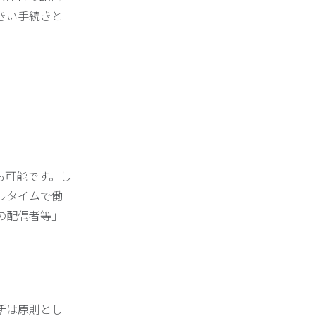
きい手続きと
も可能です。し
ルタイムで働
の配偶者等」
新は原則とし