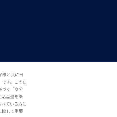
子様と共に日
」です。この在
基づく「身分
生活基盤を築
されている方に
に際して重要