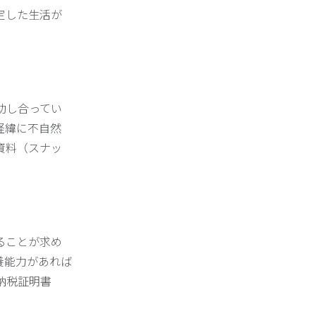
定した生活が
助し合ってい
経緯に不自然
資料（スナッ
ることが求め
養能力があれば
納税証明書