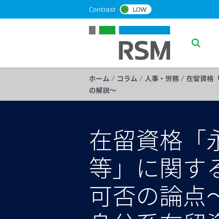
S
Contrast
LOW
k
i
p
S
t
e
o
a
c
/
/
/
ホーム
コラム
人事・労務
在留資格
o
r
の解説～
n
c
t
h
e
在留資格「
n
t
等」に関す
可否の論点