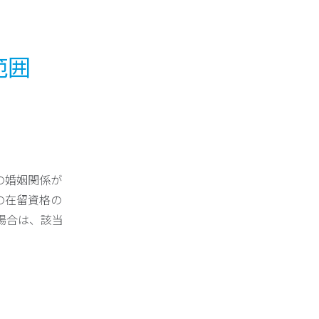
範囲
の婚姻関係が
の在留資格の
場合は、該当