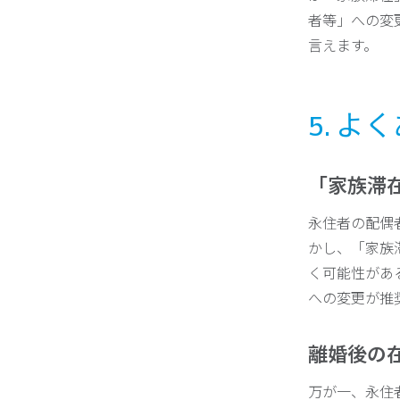
者等」への変
言えます。
5. 
「家族滞
永住者の配偶
かし、「家族
く可能性があ
への変更が推
離婚後の
万が一、永住