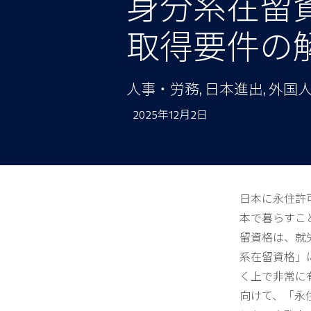
身分系在留
取得要件の
人事・労務, 日本進出, 外
2025年12月2日
日本に永住許
本で暮らすこ
留資格は、就
系在留資格」
く上で非常に
向けて、「永