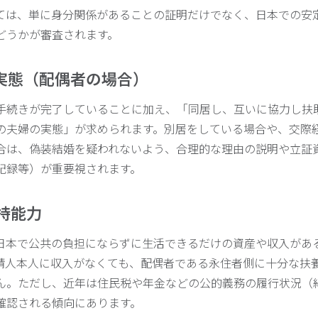
ては、単に身分関係があることの証明だけでなく、日本での安
どうかが審査されます。
姻の実態（配偶者の場合）
手続きが完了していることに加え、「同居し、互いに協力し扶
の夫婦の実態」が求められます。別居をしている場合や、交際
合は、偽装結婚を疑われないよう、合理的な理由の説明や立証
記録等）が重要視されます。
維持能力
日本で公共の負担にならずに生活できるだけの資産や収入があ
請人本人に収入がなくても、配偶者である永住者側に十分な扶
ん。ただし、近年は住民税や年金などの公的義務の履行状況（
確認される傾向にあります。