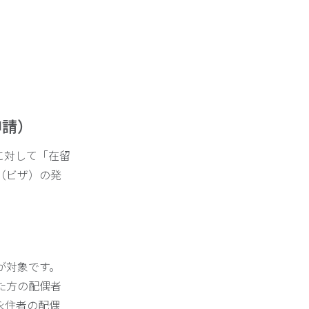
申請）
に対して「在留
（ビザ）の発
）
が対象です。
た方の配偶者
永住者の配偶