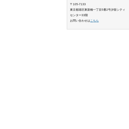
〒105-7133
東京都港区東新橋一丁目5番2号汐留シティ
センター33階
お問い合わせは
こちら