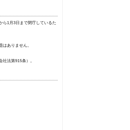
日から1月3日まで閉庁しているた
問題はありません。
社法第915条）。