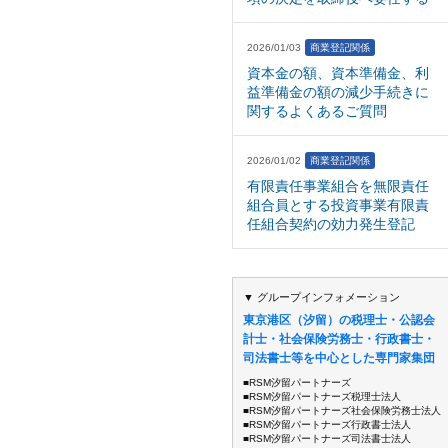
2026/01/03
商業登記関係
資本金の額、資本準備金、利
益準備金の額の減少手続きに
関するよくあるご質問
2026/01/02
商業登記関係
有限責任事業組合を無限責任
組合員とする投資事業有限責
任組合契約の効力発生登記
▼ グループインフォメーション
東京港区（汐留）の税理士・公認会
計士・社会保険労務士・行政書士・
司法書士等を中心とした専門家集団
■RSM汐留パートナーズ
■RSM汐留パートナーズ税理士法人
■RSM汐留パートナーズ社会保険労務士法人
■RSM汐留パートナーズ行政書士法人
■RSM汐留パートナーズ司法書士法人