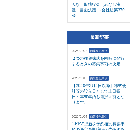
みなし取締役会（みなし決
議・書面決議）-会社法第370
条
最新記事
2026/07/22
商業登記関係
２つの種類株式を同時に発行
するときの募集事項の決定
2026/01/15
商業登記関係
【2026年2月2日以降】株式会
社等の設立日として土日祝
日・年末年始も選択可能とな
ります。
2026/01/04
商業登記関係
J-KISS型新株予約権の募集事
項の決定を取締役へ委任する