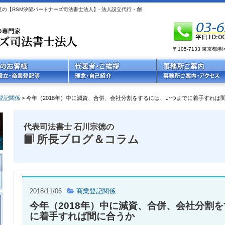
の【RSM汐留パートナーズ司法書士法人】- 法人設立代行・創
〒105-7133 東京
登記関係
>
今年（2018年）中に減資、合併、会社分割をするには、いつまでに着手すれば
代表司法書士 石川宗徳の
所長ブログ＆コラム
2018/11/06
商業登記関係
今年（2018年）中に減資、合併、会社分割
に着手すれば間に合うか