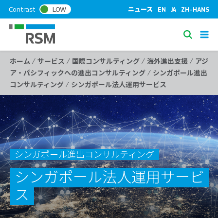
S
Contrast
LOW
ニュース
EN
JA
ZH-HANS
k
i
S
p
e
t
/
/
/
/
ホーム
サービス
国際コンサルティング
海外進出支援
アジ
a
o
/
ア・パシフィックへの進出コンサルティング
シンガポール進出
c
r
/
コンサルティング
シンガポール法人運用サービス
o
c
n
h
t
e
n
t
シンガポール進出コンサルティング
シンガポール法人運用サービ
ス