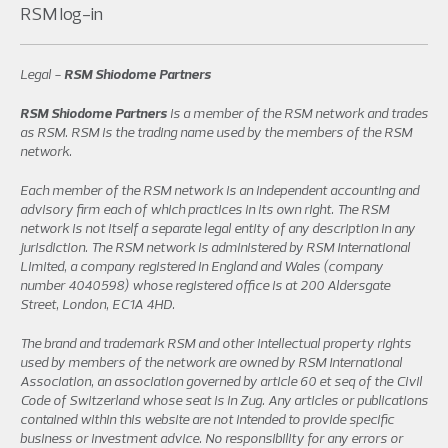
RSM log-in
Legal -
RSM Shiodome Partners
RSM Shiodome Partners
is a member of the RSM network and trades
as RSM. RSM is the trading name used by the members of the RSM
network.
Each member of the RSM network is an independent accounting and
advisory firm each of which practices in its own right. The RSM
network is not itself a separate legal entity of any description in any
jurisdiction. The RSM network is administered by RSM International
Limited, a company registered in England and Wales (company
number 4040598) whose registered office is at 200 Aldersgate
Street, London, EC1A 4HD.
The brand and trademark RSM and other intellectual property rights
used by members of the network are owned by RSM International
Association, an association governed by article 60 et seq of the Civil
Code of Switzerland whose seat is in Zug. Any articles or publications
contained within this website are not intended to provide specific
business or investment advice. No responsibility for any errors or