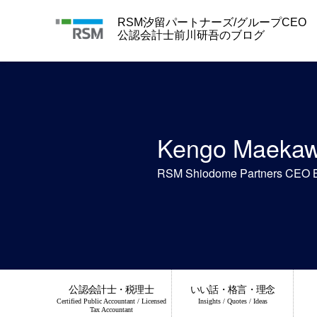
Skip
to
RSM汐留パートナーズ/グループCEO
content
公認会計士前川研吾のブログ
Kengo Maeka
RSM Shiodome Partners CEO 
公認会計士・税理士
いい話・格言・理念
Certified Public Accountant / Licensed
Insights / Quotes / Ideas
Tax Accountant