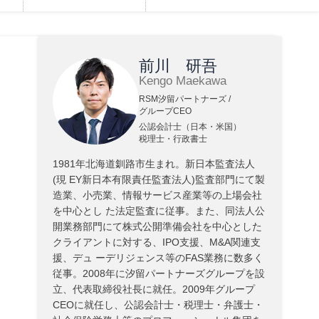
前川 研吾
Kengo Maekawa
RSM汐留パートナーズ /
グループCEO
公認会計士（日本・米国）
税理士・行政書士
1981年北海道釧路市生まれ。新日本監査法人
(現 EY新日本有限責任監査法人)監査部門にて製
造業、小売業、情報サービス産業等の上場会社
を中心とし た法定監査に従事。また、同法人公
開業務部門にて株式公開準備会社を中心とした
クライアントに対する、IPO支援、M&A関連支
援、デュ ーデリジェンス等のFAS業務に数多く
従事。2008年に汐留パートナーズグループを設
立、代表取締役社長に就任。2009年グループ
CEOに就任し、公認会計士・税理士・弁護士・