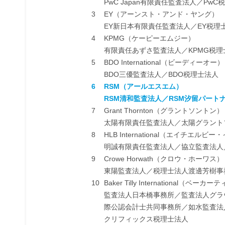
PwC Japan有限責任監査法人／PwC
3
EY（アーンスト・アンド・ヤング）
EY新日本有限責任監査法人／EY税理
4
KPMG（ケーピーエムジー）
有限責任あずさ監査法人／KPMG税理
5
BDO International（ビーディーオー）
BDO三優監査法人／BDO税理士法人
6
RSM（アールエスエム）
RSM清和監査法人／RSM汐留パー
7
Grant Thornton（グラントソントン）
太陽有限責任監査法人／太陽グラント
8
HLB International（エイチエル
明誠有限責任監査法人／協立監査法人
9
Crowe Horwath（クロウ・ホーワス）
東陽監査法人／税理士法人渡邊芳樹事
10
Baker Tilly International
監査法人日本橋事務所／監査法人グラ
際公認会計士共同事務所／如水監査法
クリフィックス税理士法人