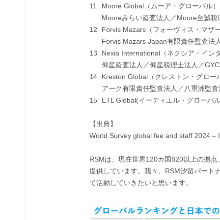
11
Moore Global（ムーア・グローバル）
Mooreみらい監査法人／Moore至誠
12
Forvis Mazars（フォーヴィス・マザ
Forvis Mazars Japan有限責任監査法
13
Nexia International（ネクシア
仰星監査法人／仰星税理士法人／GY
14
Kreston Global（クレストン・グロ
アーク有限責任監査法人／八重洲監査
15
ETL Global(イーティエル・グローバル
【出典】
World Survey global fee and staff 2024 – I
RSMは、現在世界120カ国820以上の拠
提供しています。我々、RSM汐留パート
て活動していきたいと思います。