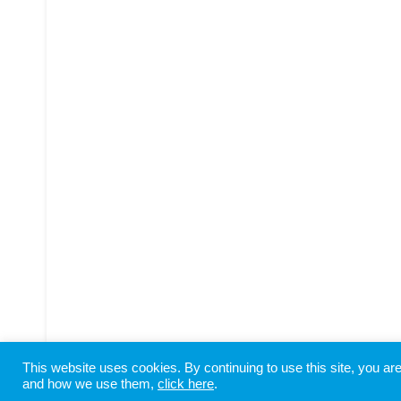
This website uses cookies. By continuing to use this site, you a
Copyright © SHIODOME PARTNERS All Rights Reserved
and how we use them,
click here
.