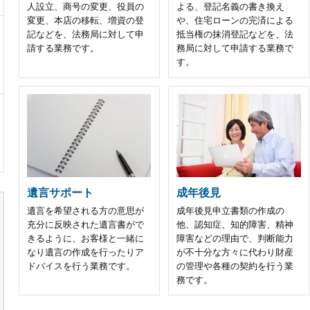
人設立、商号の変更、役員の
よる、登記名義の書き換え
変更、本店の移転、増資の登
や、住宅ローンの完済による
記などを、法務局に対して申
抵当権の抹消登記などを、法
請する業務です。
務局に対して申請する業務で
す。
遺言サポート
成年後見
遺言を希望される方の意思が
成年後見申立書類の作成の
充分に反映された遺言書がで
他、認知症、知的障害、精神
きるように、お客様と一緒に
障害などの理由で、判断能力
なり遺言の作成を行ったりア
が不十分な方々に代わり財産
ドバイスを行う業務です。
の管理や各種の契約を行う業
務です。