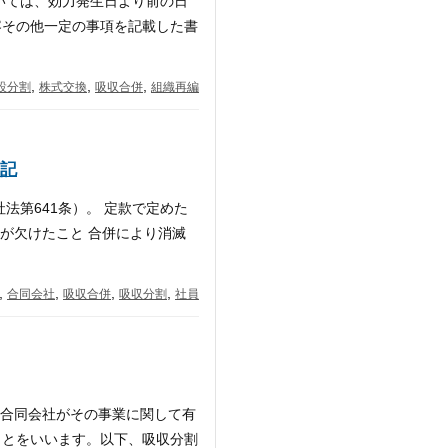
いては、効力発生日より前の日
容その他一定の事項を記載した書
,
,
,
設分割
株式交換
吸収合併
組織再編
記
法第641条）。 定款で定めた
員が欠けたこと 合併により消滅
,
,
,
,
合同会社
吸収合併
吸収分割
社員
は合同会社がその事業に関して有
ことをいいます。以下、吸収分割