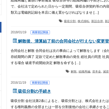
組織再編と書類の事前備置 吸収合併等の組織再編の手続きにお
で、会社法で定められた日から一定期間、吸収合併契約等の内
類又は電磁的記録を本店に備え置かなければなりませ […]
,
,
,
吸収分割
株式移転
新設合併
新
2018/01/19
商業登記関係
解散後、清算結了前の合同会社が行えない変更登
合同会社と解散 合同会社は次の事由によって解散をします（会社
存続期間の満了 定款で定めた解散事由の発生 総社員の同意 社
する場合 破産手続開始決定 解散を命ずる […]
,
,
,
解散
組織再編
資本金
減資
2016/11/19
商業登記関係
吸収分割の手続き
吸収分割 会社法第2条によると、吸収分割とは、株式会社また
する権利義務の全部または一部を分割後他の会社に承継させる