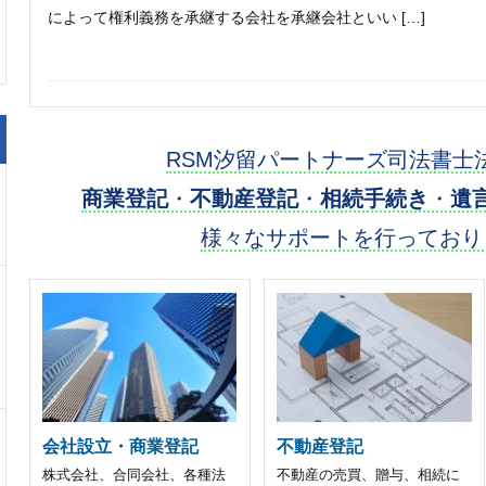
によって権利義務を承継する会社を承継会社といい […]
RSM汐留パートナーズ司法書士
商業登記
・
不動産登記
・
相続手続き
・
遺
様々なサポートを行っており
会社設立・商業登記
不動産登記
株式会社、合同会社、各種法
不動産の売買、贈与、相続に