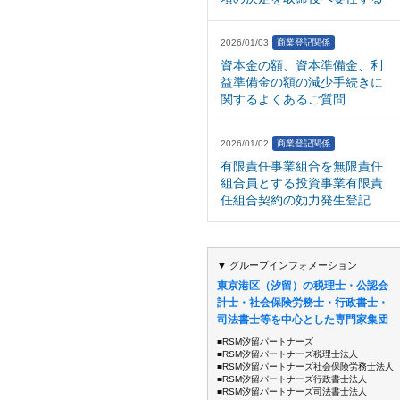
2026/01/03
商業登記関係
資本金の額、資本準備金、利
益準備金の額の減少手続きに
関するよくあるご質問
2026/01/02
商業登記関係
有限責任事業組合を無限責任
組合員とする投資事業有限責
任組合契約の効力発生登記
▼ グループインフォメーション
東京港区（汐留）の税理士・公認会
計士・社会保険労務士・行政書士・
司法書士等を中心とした専門家集団
■RSM汐留パートナーズ
■RSM汐留パートナーズ税理士法人
■RSM汐留パートナーズ社会保険労務士法人
■RSM汐留パートナーズ行政書士法人
■RSM汐留パートナーズ司法書士法人