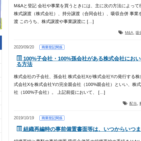
M&Aと登記 会社や事業を買うときには、主に次の方法によっ
株式譲渡（株式会社）、持分譲渡（合同会社）、吸収合併 事業
渡 このうち、株式譲渡や事業譲渡に […]
,
M&A
吸
2020/09/20
商業登記関係
100%子会社・100%孫会社がある株式会社にお
る方法
株式会社の子会社、孫会社 株式会社Xが株式会社Yの発行する
式会社Xを株式会社Yの完全親会社（100%親会社）といい、株
社（100%子会社）。 上記前提において、 […]
,
配当
2019/10/19
商業登記関係
組織再編時の事前備置書面等は、いつからいつま