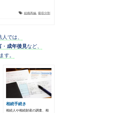
,
組織再編
吸収分割
法人では、
言
・
成年後見
など、
ます。
相続手続き
相続人や相続財産の調査、相