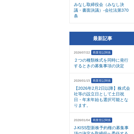
みなし取締役会（みなし決
議・書面決議）-会社法第370
条
最新記事
2026/07/22
商業登記関係
２つの種類株式を同時に発行
するときの募集事項の決定
2026/01/15
商業登記関係
【2026年2月2日以降】株式会
社等の設立日として土日祝
日・年末年始も選択可能とな
ります。
2026/01/04
商業登記関係
J-KISS型新株予約権の募集事
項の決定を取締役へ委任する