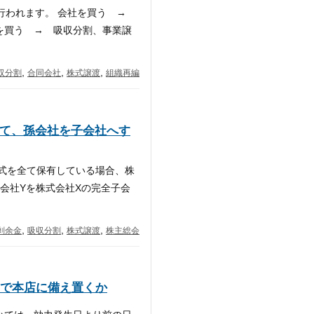
て行われます。 会社を買う →
を買う → 吸収分割、事業譲
,
,
,
収分割
合同会社
株式譲渡
組織再編
いて、孫会社を子会社へす
株式を全て保有している場合、株
式会社Yを株式会社Xの完全子会
,
,
,
剰余金
吸収分割
株式譲渡
株主総会
で本店に備え置くか