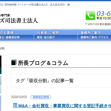
の【RSM汐留パートナーズ司法書士法人】- 法人設立代行・創
〒105-7133 東京
分割
所長ブログ＆コラム
タグ「
吸収分割
」の記事一覧
2020/10/03
商業登記関係
M&A・会社買収・事業買収に関する登記手続き