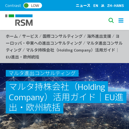
S
Contrast
LOW
ニュース
EN
JA
ZH-HANS
k
i
S
p
e
t
/
/
/
/
ホーム
サービス
国際コンサルティング
海外進出支援
ヨ
a
o
/
ーロッパ・中東への進出コンサルティング
マルタ進出コンサル
c
r
/
ティング
マルタ持株会社（Holding Company）活用ガイド｜
o
c
EU進出・欧州統括
n
h
t
e
マルタ進出コンサルティング
n
マルタ持株会社（Holding
t
Company）活用ガイド｜EU進
出・欧州統括