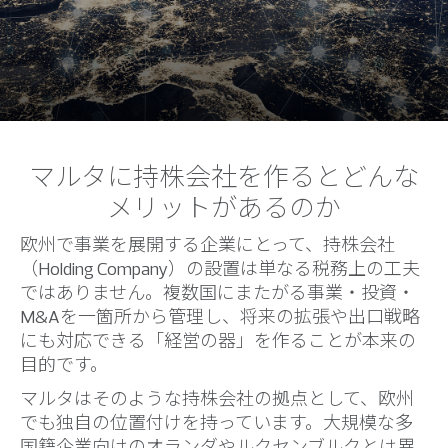
マルタに持株会社を作るとどんな
メリットがあるのか
欧州で事業を展開する企業にとって、持株会社
（Holding Company）の設置は単なる税務上の工夫
ではありません。複数国にまたがる事業・投資・
M&Aを一箇所から管理し、将来の拡張や出口戦略
にも対応できる「経営の器」を作ることが本来の
目的です。
マルタはそのような持株会社の拠点として、欧州
でも独自の位置付けを持っています。大規模な多
国籍企業向けのオランダやルクセンブルクとは異