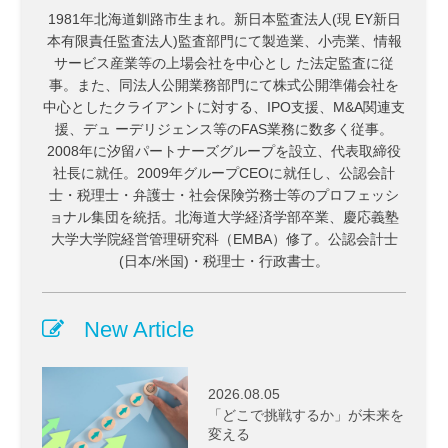
1981年北海道釧路市生まれ。新日本監査法人(現 EY新日
本有限責任監査法人)監査部門にて製造業、小売業、情報
サービス産業等の上場会社を中心とし た法定監査に従
事。また、同法人公開業務部門にて株式公開準備会社を
中心としたクライアントに対する、IPO支援、M&A関連支
援、デュ ーデリジェンス等のFAS業務に数多く従事。
2008年に汐留パートナーズグループを設立、代表取締役
社長に就任。2009年グループCEOに就任し、公認会計
士・税理士・弁護士・社会保険労務士等のプロフェッシ
ョナル集団を統括。北海道大学経済学部卒業、慶応義塾
大学大学院経営管理研究科（EMBA）修了。公認会計士
(日本/米国)・税理士・行政書士。
New Article
2026.08.05
「どこで挑戦するか」が未来を
変える