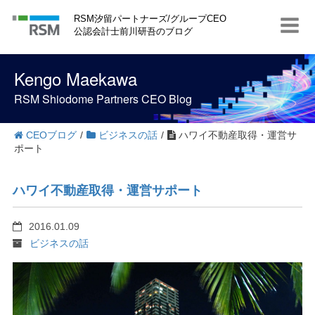
S
RSM汐留パートナーズ/グループCEO
k
公認会計士前川研吾のブログ
i
p
t
Kengo Maekawa
o
c
RSM Shiodome Partners CEO Blog
o
n
t
CEOブログ
/
ビジネスの話
/
ハワイ不動産取得・運営サ
e
ポート
n
t
ハワイ不動産取得・運営サポート
2016.01.09
ビジネスの話