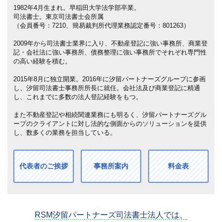
1982年4月生まれ。早稲田大学法学部卒業。
司法書士。東京司法書士会所属
（会員番号：7210、簡易裁判所代理業務認定番号：801263）
2009年から司法書士業界に入り、不動産登記に強い事務所、商業登
記・会社法に強い事務所、債務整理に強い事務所でそれぞれ専門性
の高い経験を積む。
2015年8月に独立開業。2016年に汐留パートナーズグループに参画
し、汐留司法書士事務所所長に就任。会社法及び商業登記に精通
し、これまでに多数の法人登記経験をもつ。
また不動産登記や相続関連業務にも明るく、汐留パートナーズグル
ープのクライアントに対し法的な側面からのソリューションを提供
し、数多くの業務を担当している。
代表者のご挨拶
事務所案内
料金表
RSM汐留パートナーズ司法書士法人では、