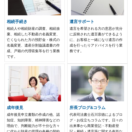
相続手続き
遺言サポート
相続人や相続財産の調査、相続放
遺言を希望される方の意思が充分
棄、相続した不動産の名義変更、
に反映された遺言書ができるよう
亡くなられた方の預貯金・株式の
に、お客様と一緒になり遺言の作
名義変更、遺産分割協議遺書の作
成を行ったりアドバイスを行う業
成、戸籍の代理収集等を行う業務
務です。
です。
成年後見
所長ブログ&コラム
成年後見申立書類の作成の他、認
代表司法書士石川宗徳によるブロ
知症、知的障害、精神障害などの
グ・お役立ちコラムです。日々の
理由で、判断能力が不十分な方々
出来事から商業登記・不動産登
に代わり財産の管理や各種の契約
記・相続・遺言等に関する有益な