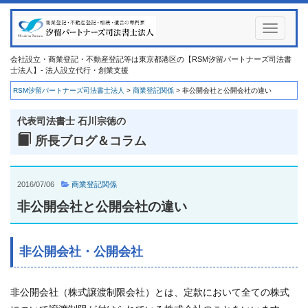
Toggle
navigati
会社設立・商業登記・不動産登記等は東京都港区の【RSM汐留パートナーズ司法書
士法人】- 法人設立代行・創業支援
RSM汐留パートナーズ司法書士法人
>
商業登記関係
>
非公開会社と公開会社の違い
代表司法書士 石川宗徳の
所長ブログ＆コラム
2016/07/06
商業登記関係
非公開会社と公開会社の違い
非公開会社・公開会社
非公開会社（株式譲渡制限会社）とは、定款において全ての株式