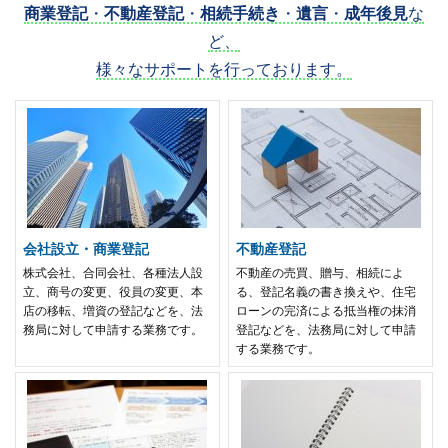
商業登記
・
不動産登記
・
相続手続き
・
遺言
・
成年後見
な
ど、
様々なサポートを行っております。
会社設立・商業登記
不動産登記
株式会社、合同会社、各種法人設
不動産の売買、贈与、相続によ
立、商号の変更、役員の変更、本
る、登記名義の書き換えや、住宅
店の移転、増資の登記などを、法
ローンの完済による抵当権の抹消
務局に対して申請する業務です。
登記などを、法務局に対して申請
する業務です。