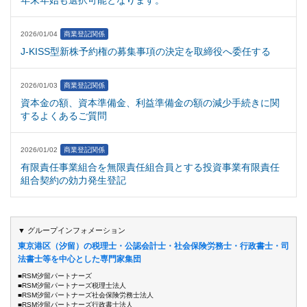
2026/01/04
商業登記関係
J-KISS型新株予約権の募集事項の決定を取締役へ委任する
2026/01/03
商業登記関係
資本金の額、資本準備金、利益準備金の額の減少手続きに関
するよくあるご質問
2026/01/02
商業登記関係
有限責任事業組合を無限責任組合員とする投資事業有限責任
組合契約の効力発生登記
▼ グループインフォメーション
東京港区（汐留）の税理士・公認会計士・社会保険労務士・行政書士・司
法書士等を中心とした専門家集団
■RSM汐留パートナーズ
■RSM汐留パートナーズ税理士法人
■RSM汐留パートナーズ社会保険労務士法人
■RSM汐留パートナーズ行政書士法人