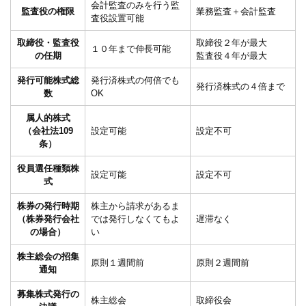
会計監査のみを行う監
監査役の権限
業務監査＋会計監査
査役設置可能
取締役・監査役
取締役２年が最大
１０年まで伸長可能
の任期
監査役４年が最大
発行可能株式総
発行済株式の何倍でも
発行済株式の４倍まで
数
OK
属人的株式
（会社法109
設定可能
設定不可
条）
役員選任種類株
設定可能
設定不可
式
株券の発行時期
株主から請求があるま
（株券発行会社
では発行しなくてもよ
遅滞なく
の場合）
い
株主総会の招集
原則１週間前
原則２週間前
通知
募集株式発行の
株主総会
取締役会