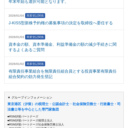
年末年始も選択可能となります。
2026/01/04
商業登記関係
J-KISS型新株予約権の募集事項の決定を取締役へ委任する
2026/01/03
商業登記関係
資本金の額、資本準備金、利益準備金の額の減少手続きに関
するよくあるご質問
2026/01/02
商業登記関係
有限責任事業組合を無限責任組合員とする投資事業有限責任
組合契約の効力発生登記
▼ グループインフォメーション
東京港区（汐留）の税理士・公認会計士・社会保険労務士・行政書士・司
法書士等を中心とした専門家集団
■RSM汐留パートナーズ
■RSM汐留パートナーズ税理士法人
■RSM汐留パートナーズ社会保険労務士法人