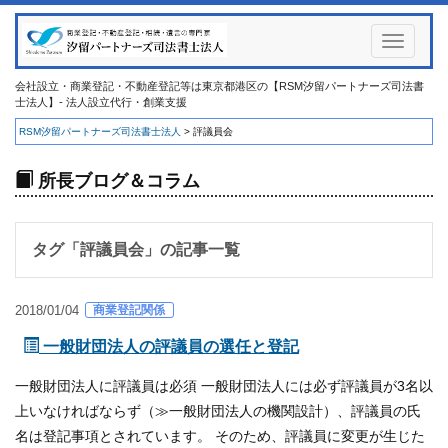
Toggle
navigati
会社設立・商業登記・不動産登記等は東京都港区の【RSM汐留パートナーズ司法書
士法人】- 法人設立代行・創業支援
RSM汐留パートナーズ司法書士法人
>
評議員会
所長ブログ＆コラム
タグ「
評議員会
」の記事一覧
商業登記関係
2018/01/04
一般財団法人の評議員の選任と登記
一般財団法人に評議員は必須 一般財団法人には必ず評議員が3名以
上いなければならず（≫一般財団法人の機関設計）、評議員の氏
名は登記事項とされています。 そのため、評議員に変更が生じた