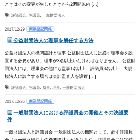
ときはその変更が生じたときから2週間以内 […]
,
,
評議員会
評議員
一般財団法人
商業登記関係
2017/12/29
公益財団法人の理事を解任する方法
公益財団法人の機関設計と理事 公益財団法人には必ず理事会を設
置する必要があり、理事が3名以上いなければなりません。 公益財
団法人には、理事会の他にも監事1名以上、評議員3名以上、大規
模法人に該当する場合は会計監査人を設置 […]
,
,
,
,
評議員会
評議員
監事
理事
一般財団法人
商業登記関係
2017/12/26
一般財団法人における評議員会の開催とその決議要
件
一般財団法人と評議員会 一般財団法人の機関として、必ず評議員
会（≫一般財団法人の機関設計）があります。 評議員会には定時