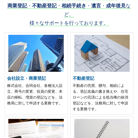
商業登記
・
不動産登記
・
相続手続き
・
遺言
・
成年後見
な
ど、
様々なサポートを行っております。
会社設立・商業登記
不動産登記
株式会社、合同会社、各種法人設
不動産の売買、贈与、相続によ
立、商号の変更、役員の変更、本
る、登記名義の書き換えや、住宅
店の移転、増資の登記などを、法
ローンの完済による抵当権の抹消
務局に対して申請する業務です。
登記などを、法務局に対して申請
する業務です。