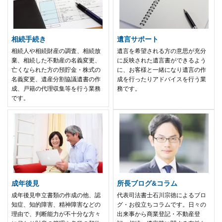
相続手続き
遺言サポート
相続人や相続財産の調査、相続放
遺言を希望される方の意思が充分
棄、相続した不動産の名義変更、
に反映された遺言書ができるよう
亡くなられた方の預貯金・株式の
に、お客様と一緒になり遺言の作
名義変更、遺産分割協議遺書の作
成を行ったりアドバイスを行う業
成、戸籍の代理収集等を行う業務
務です。
です。
成年後見
所長ブログ&コラム
成年後見申立書類の作成の他、認
代表司法書士石川宗徳によるブロ
知症、知的障害、精神障害などの
グ・お役立ちコラムです。日々の
理由で、判断能力が不十分な方々
出来事から商業登記・不動産登