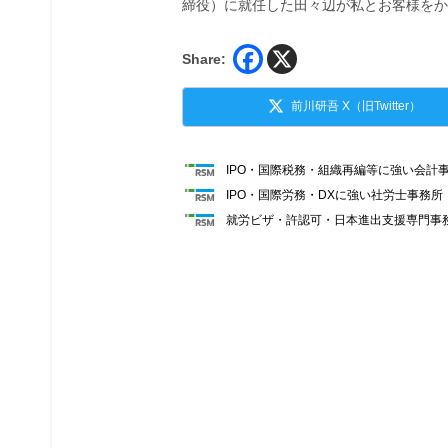
締役）に就任した田々辺が私とお客様をか
Share:
前川研吾 X（旧Twitter）
IPO・国際税務・組織再編等に強い会計
IPO・国際労務・DXに強い社労士事務
就労ビザ・許認可・日本進出支援専門事