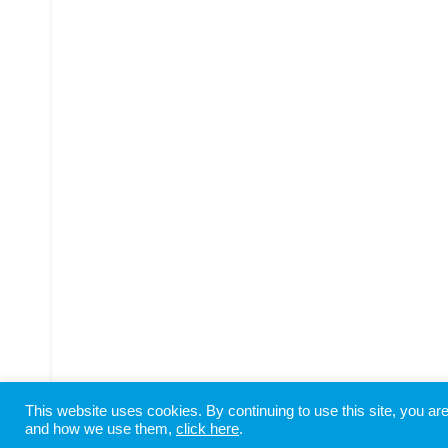
This website uses cookies. By continuing to use this site, you a
Copyright © SHIODOME PARTNERS All Rights Reserved
and how we use them,
click here
.