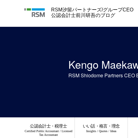
Skip
to
RSM汐留パートナーズ/グループCEO
content
公認会計士前川研吾のブログ
Kengo Maeka
RSM Shiodome Partners CEO 
公認会計士・税理士
いい話・格言・理念
Certified Public Accountant / Licensed
Insights / Quotes / Ideas
Tax Accountant