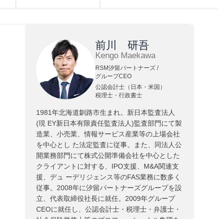
前川 研吾
Kengo Maekawa
RSM汐留パートナーズ /
グループCEO
公認会計士（日本・米国）
税理士・行政書士
1981年北海道釧路市生まれ。新日本監査法人
(現 EY新日本有限責任監査法人)監査部門にて製
造業、小売業、情報サービス産業等の上場会社
を中心とし た法定監査に従事。また、同法人公
開業務部門にて株式公開準備会社を中心とした
クライアントに対する、IPO支援、M&A関連支
援、デュ ーデリジェンス等のFAS業務に数多く
従事。2008年に汐留パートナーズグループを設
立、代表取締役社長に就任。2009年グループ
CEOに就任し、公認会計士・税理士・弁護士・