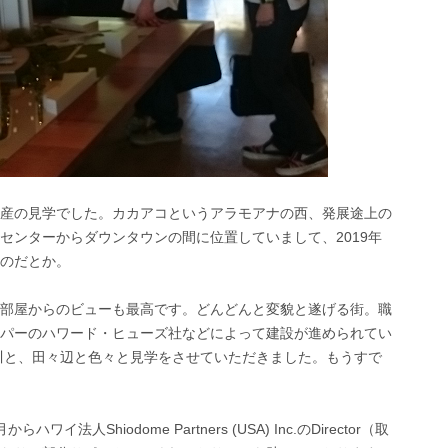
産の見学でした。カカアコというアラモアナの西、発展途上の
センターからダウンタウンの間に位置していまして、2019年
のだとか。
部屋からのビューも最高です。どんどんと変貌と遂げる街。職
パーのハワード・ヒューズ社などによって建設が進められてい
谷川と、田々辺と色々と見学をさせていただきました。もうすで
ワイ法人Shiodome Partners (USA) Inc.のDirector（取