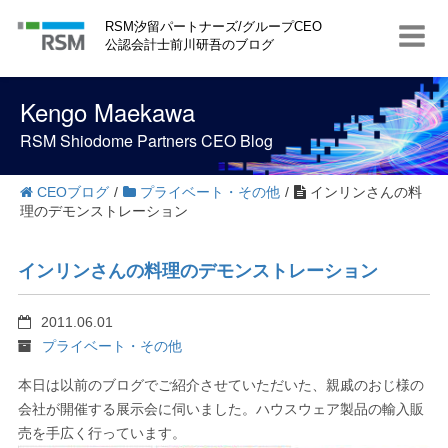
S
RSM汐留パートナーズ/グループCEO
k
公認会計士前川研吾のブログ
i
p
t
Kengo Maekawa
o
c
RSM Shiodome Partners CEO Blog
o
n
t
CEOブログ
/
プライベート・その他
/
インリンさんの料
e
理のデモンストレーション
n
t
インリンさんの料理のデモンストレーション
2011.06.01
プライベート・その他
本日は以前のブログでご紹介させていただいた、親戚のおじ様の
会社が開催する展示会に伺いました。ハウスウェア製品の輸入販
売を手広く行っています。