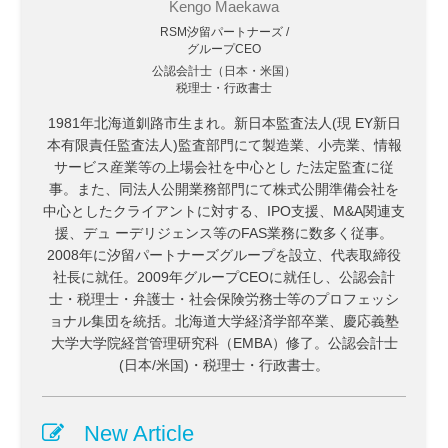
Kengo Maekawa
RSM汐留パートナーズ /
グループCEO
公認会計士（日本・米国）
税理士・行政書士
1981年北海道釧路市生まれ。新日本監査法人(現 EY新日
本有限責任監査法人)監査部門にて製造業、小売業、情報
サービス産業等の上場会社を中心とし た法定監査に従
事。また、同法人公開業務部門にて株式公開準備会社を
中心としたクライアントに対する、IPO支援、M&A関連支
援、デュ ーデリジェンス等のFAS業務に数多く従事。
2008年に汐留パートナーズグループを設立、代表取締役
社長に就任。2009年グループCEOに就任し、公認会計
士・税理士・弁護士・社会保険労務士等のプロフェッシ
ョナル集団を統括。北海道大学経済学部卒業、慶応義塾
大学大学院経営管理研究科（EMBA）修了。公認会計士
(日本/米国)・税理士・行政書士。
New Article