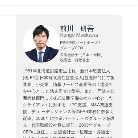
前川 研吾
Kengo Maekawa
RSM汐留パートナーズ /
グループCEO
公認会計士（日本・米国）
税理士・行政書士
1981年北海道釧路市生まれ。新日本監査法人
(現 EY新日本有限責任監査法人)監査部門にて製
造業、小売業、情報サービス産業等の上場会社
を中心とし た法定監査に従事。また、同法人公
開業務部門にて株式公開準備会社を中心とした
クライアントに対する、IPO支援、M&A関連支
援、デュ ーデリジェンス等のFAS業務に数多く
従事。2008年に汐留パートナーズグループを設
立、代表取締役社長に就任。2009年グループ
CEOに就任し、公認会計士・税理士・弁護士・