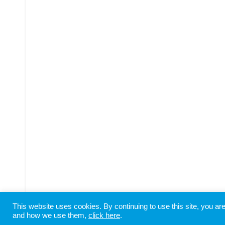
This website uses cookies. By continuing to use this site, you a
Copyright © SHIODOME PARTNERS All Rights Reserved
and how we use them,
click here
.