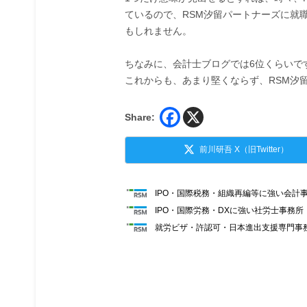
ているので、RSM汐留パートナーズに就
もしれません。
ちなみに、会計士ブログでは6位くらいで
これからも、あまり堅くならず、RSM汐
Share:
前川研吾 X（旧Twitter）
IPO・国際税務・組織再編等に強い会計
IPO・国際労務・DXに強い社労士事務
就労ビザ・許認可・日本進出支援専門事