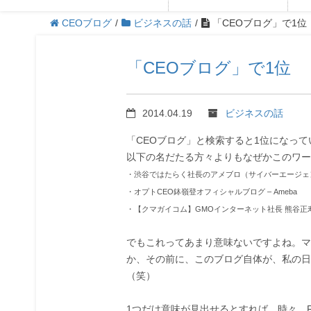
CEOブログ
/
ビジネスの話
/
「CEOブログ」で1位
「CEOブログ」で1位
2014.04.19
ビジネスの話
「CEOブログ」と検索すると1位になって
以下の名だたる方々よりもなぜかこのワー
・渋谷ではたらく社長のアメブロ（サイバーエージェント
・オプトCEO鉢嶺登オフィシャルブログ – Ameba
・【クマガイコム】GMOインターネット社長 熊谷正
でもこれってあまり意味ないですよね。マ
か、その前に、このブログ自体が、私の日
（笑）
1つだけ意味が見出せるとすれば、時々、