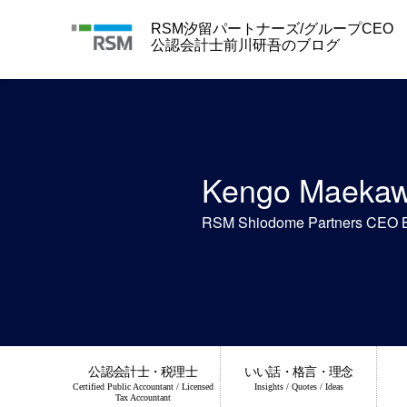
Skip
to
RSM汐留パートナーズ/グループCEO
content
公認会計士前川研吾のブログ
Kengo Maeka
RSM Shiodome Partners CEO 
公認会計士・税理士
いい話・格言・理念
Certified Public Accountant / Licensed
Insights / Quotes / Ideas
Tax Accountant