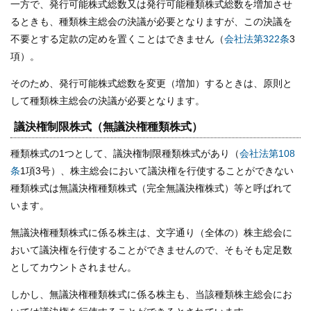
一方で、発行可能株式総数又は発行可能種類株式総数を増加させ
るときも、種類株主総会の決議が必要となりますが、この決議を
不要とする定款の定めを置くことはできません（
会社法第322条
3
項）。
そのため、発行可能株式総数を変更（増加）するときは、原則と
して種類株主総会の決議が必要となります。
議決権制限株式（無議決権種類株式）
種類株式の1つとして、議決権制限種類株式があり（
会社法第108
条
1項3号）、株主総会において議決権を行使することができない
種類株式は無議決権種類株式（完全無議決権株式）等と呼ばれて
います。
無議決権種類株式に係る株主は、文字通り（全体の）株主総会に
おいて議決権を行使することができませんので、そもそも定足数
としてカウントされません。
しかし、無議決権種類株式に係る株主も、当該種類株主総会にお