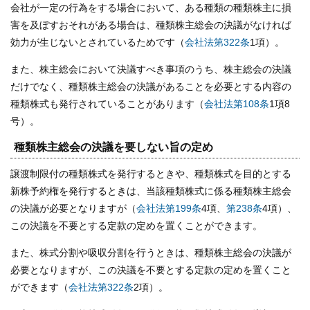
会社が一定の行為をする場合において、ある種類の種類株主に損
害を及ぼすおそれがある場合は、種類株主総会の決議がなければ
効力が生じないとされているためです（
会社法第322条
1項）。
また、株主総会において決議すべき事項のうち、株主総会の決議
だけでなく、種類株主総会の決議があることを必要とする内容の
種類株式も発行されていることがあります（
会社法第108条
1項8
号）。
種類株主総会の決議を要しない旨の定め
譲渡制限付の種類株式を発行するときや、種類株式を目的とする
新株予約権を発行するときは、当該種類株式に係る種類株主総会
の決議が必要となりますが（
会社法第199条
4項、
第238条
4項）、
この決議を不要とする定款の定めを置くことができます。
また、株式分割や吸収分割を行うときは、種類株主総会の決議が
必要となりますが、この決議を不要とする定款の定めを置くこと
ができます（
会社法第322条
2項）。