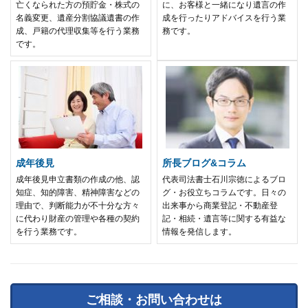
亡くなられた方の預貯金・株式の
に、お客様と一緒になり遺言の作
名義変更、遺産分割協議遺書の作
成を行ったりアドバイスを行う業
成、戸籍の代理収集等を行う業務
務です。
です。
成年後見
所長ブログ&コラム
成年後見申立書類の作成の他、認
代表司法書士石川宗徳によるブロ
知症、知的障害、精神障害などの
グ・お役立ちコラムです。日々の
理由で、判断能力が不十分な方々
出来事から商業登記・不動産登
に代わり財産の管理や各種の契約
記・相続・遺言等に関する有益な
を行う業務です。
情報を発信します。
ご相談・お問い合わせは