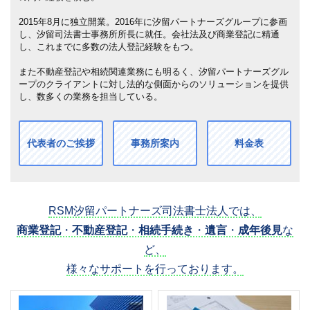
2015年8月に独立開業。2016年に汐留パートナーズグループに参画
し、汐留司法書士事務所所長に就任。会社法及び商業登記に精通
し、これまでに多数の法人登記経験をもつ。
また不動産登記や相続関連業務にも明るく、汐留パートナーズグル
ープのクライアントに対し法的な側面からのソリューションを提供
し、数多くの業務を担当している。
代表者のご挨拶
事務所案内
料金表
RSM汐留パートナーズ司法書士法人では、
商業登記
・
不動産登記
・
相続手続き
・
遺言
・
成年後見
な
ど、
様々なサポートを行っております。