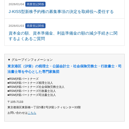
2026/01/04
商業登記関係
J-KISS型新株予約権の募集事項の決定を取締役へ委任する
2026/01/03
商業登記関係
資本金の額、資本準備金、利益準備金の額の減少手続きに関
するよくあるご質問
▼ グループインフォメーション
東京港区（汐留）の税理士・公認会計士・社会保険労務士・行政書士・司
法書士等を中心とした専門家集団
■RSM汐留パートナーズ
■RSM汐留パートナーズ税理士法人
■RSM汐留パートナーズ社会保険労務士法人
■RSM汐留パートナーズ行政書士法人
■RSM汐留パートナーズ司法書士法人
〒105-7133
東京都港区東新橋一丁目5番2号汐留シティセンター33階
お問い合わせは
こちら