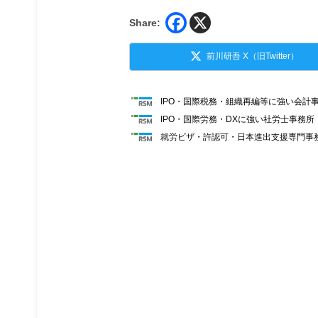
Share:
前川研吾 X（旧Twitter）
IPO・国際税務・組織再編等に強い会計
IPO・国際労務・DXに強い社労士事務
就労ビザ・許認可・日本進出支援専門事