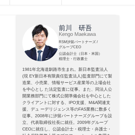
前川 研吾
Kengo Maekawa
RSM汐留パートナーズ /
グループCEO
公認会計士（日本・米国）
税理士・行政書士
1981年北海道釧路市生まれ。新日本監査法人
(現 EY新日本有限責任監査法人)監査部門にて製
造業、小売業、情報サービス産業等の上場会社
を中心とし た法定監査に従事。また、同法人公
開業務部門にて株式公開準備会社を中心とした
クライアントに対する、IPO支援、M&A関連支
援、デュ ーデリジェンス等のFAS業務に数多く
従事。2008年に汐留パートナーズグループを設
立、代表取締役社長に就任。2009年グループ
CEOに就任し、公認会計士・税理士・弁護士・