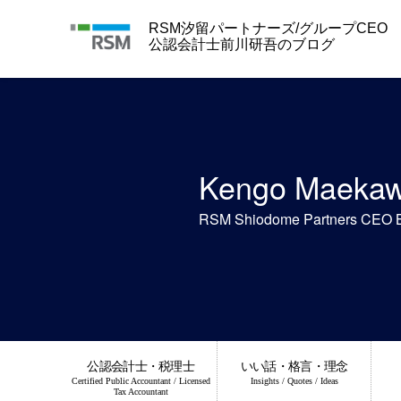
Skip
to
RSM汐留パートナーズ/グループCEO
content
公認会計士前川研吾のブログ
Kengo Maeka
RSM Shiodome Partners CEO 
公認会計士・税理士
いい話・格言・理念
Certified Public Accountant / Licensed
Insights / Quotes / Ideas
Tax Accountant