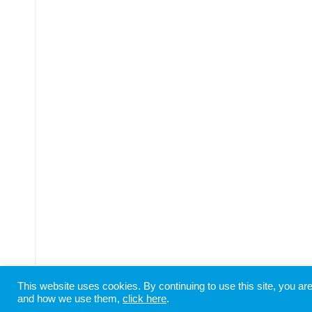
This website uses cookies. By continuing to use this site, you a
Copyright © SHIODOME PARTNERS All Rights Reserved
and how we use them,
click here
.