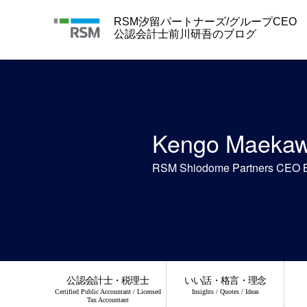
Skip
to
RSM汐留パートナーズ/グループCEO
content
公認会計士前川研吾のブログ
Kengo Maeka
RSM Shiodome Partners CEO 
公認会計士・税理士
いい話・格言・理念
Certified Public Accountant / Licensed
Insights / Quotes / Ideas
Tax Accountant