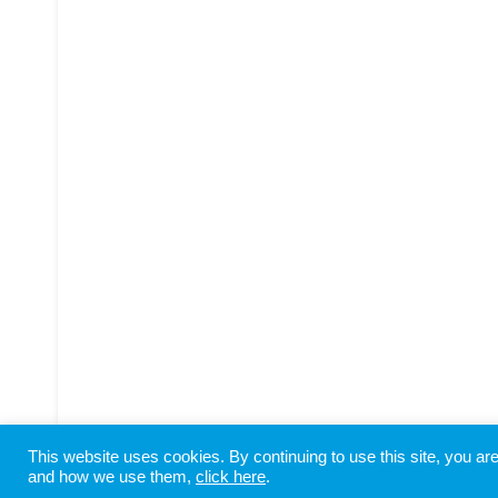
This website uses cookies. By continuing to use this site, you a
Copyright © SHIODOME PARTNERS All Rights Reserved
and how we use them,
click here
.