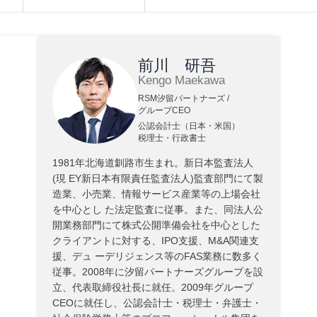
前川 研吾
Kengo Maekawa
RSM汐留パートナーズ /
グループCEO
公認会計士（日本・米国）
税理士・行政書士
1981年北海道釧路市生まれ。新日本監査法人
(現 EY新日本有限責任監査法人)監査部門にて製
造業、小売業、情報サービス産業等の上場会社
を中心とし た法定監査に従事。また、同法人公
開業務部門にて株式公開準備会社を中心とした
クライアントに対する、IPO支援、M&A関連支
援、デュ ーデリジェンス等のFAS業務に数多く
従事。2008年に汐留パートナーズグループを設
立、代表取締役社長に就任。2009年グループ
CEOに就任し、公認会計士・税理士・弁護士・