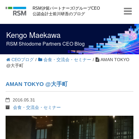
S
RSM汐留パートナーズ/グループCEO
k
公認会計士前川研吾のブログ
i
p
t
Kengo Maekawa
o
c
RSM Shiodome Partners CEO Blog
o
n
t
CEOブログ
/
会食・交流会・セミナー
/
AMAN TOKYO
e
@大手町
n
t
AMAN TOKYO @大手町
2016.05.31
会食・交流会・セミナー