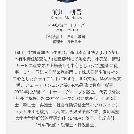
前川 研吾
Kengo Maekawa
RSM汐留パートナーズ /
グループCEO
公認会計士（日本・米国）
税理士・行政書士
1981年北海道釧路市生まれ。新日本監査法人(現 EY新日
本有限責任監査法人)監査部門にて製造業、小売業、情報
サービス産業等の上場会社を中心とし た法定監査に従
事。また、同法人公開業務部門にて株式公開準備会社を
中心としたクライアントに対する、IPO支援、M&A関連支
援、デュ ーデリジェンス等のFAS業務に数多く従事。
2008年に汐留パートナーズグループを設立、代表取締役
社長に就任。2009年グループCEOに就任し、公認会計
士・税理士・弁護士・社会保険労務士等のプロフェッシ
ョナル集団を統括。北海道大学経済学部卒業、慶応義塾
大学大学院経営管理研究科（EMBA）修了。公認会計士
(日本/米国)・税理士・行政書士。