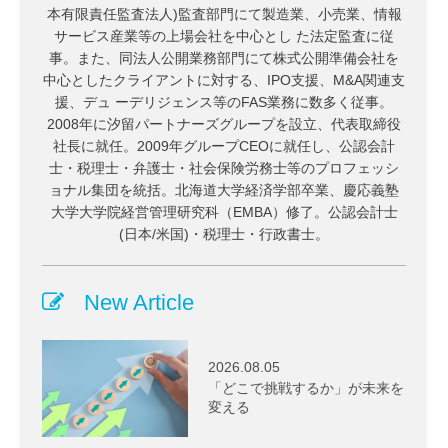
本有限責任監査法人)監査部門にて製造業、小売業、情報
サービス産業等の上場会社を中心とし た法定監査に従
事。また、同法人公開業務部門にて株式公開準備会社を
中心としたクライアントに対する、IPO支援、M&A関連支
援、デュ ーデリジェンス等のFAS業務に数多く従事。
2008年に汐留パートナーズグループを設立、代表取締役
社長に就任。2009年グループCEOに就任し、公認会計
士・税理士・弁護士・社会保険労務士等のプロフェッシ
ョナル集団を統括。北海道大学経済学部卒業、慶応義塾
大学大学院経営管理研究科（EMBA）修了。公認会計士
(日本/米国)・税理士・行政書士。
New Article
2026.08.05
「どこで挑戦するか」が未来を
変える