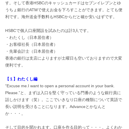
す。そして香港HSBCのキャッシュカードはセブンイレブンとゆ
うちょ銀行のATMで使えお金を下ろすことができます。とても便
利です。海外送金手数料もHSBCからだと確か安いはずです。
HSBCで個人口座開設を試みたのは計3人です。
・わたくし（日本居住者）
・お客様社長（日本居住者）
・先輩会計士（日本居住者）
香港の銀行は支店によりますが土曜日も空いておりますので大変
便利です。
【１】わたくし編
“Excuse me.I want to open a personal account in your bank.
Please.”と、まずは入口を堅く守っている門番のような銀行員に
話しかけます（笑）。ここでいきなり口座の種類について英語で
長い説明を受けることになります。Advanceとかなんと
か・・・。
そして目的を聞かれます。口座を作る目的って・・・。よくわか