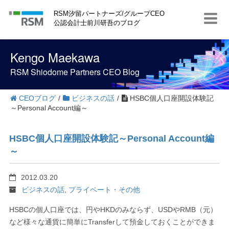
S
RSM汐留パートナーズ/グループCEO
k
公認会計士前川研吾のブログ
i
p
t
Kengo Maekawa
o
c
RSM Shiodome Partners CEO Blog
o
n
t
CEOブログ
/
ビジネスの話
/
HSBC個人口座開設体験記
e
～Personal Account編～
n
t
HSBC個人口座開設体験記～Personal Account編
～
2012.03.20
ビジネスの話
,
プライベート・その他
HSBCの個人口座では、円やHKDのみならず、USDやRMB（元）
など様々な通貨に簡単にTransferして預金しておくことができま