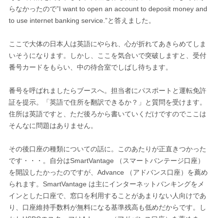
らなかったので”I want to open an account to deposit money and
to use internet banking service.”と答えました。
ここで大体の日本人は英語にやられ、心が折れてあきらめてしま
いそうになります。しかし、ここを気合いで突破しますと、受付
番号カードをもらい、中の待合室でしばし待ちます。
番号を呼ばれましたらブースへ。担当者にパスポートと運転免許
証を提示。「英語で住所を翻訳できるか？」と質問を受けます。
住所は英語ですと、ただ後ろから書いていくだけですのでここは
そんなに問題はありません。
その後口座の種類についての話に。このあたりが正直きつかった
です・・・。自分はSmartVantage （スマートバンテージ口座）
を開設したかったのですが、Advance （アドバンス口座）を薦め
られます。SmartVantage は主にインターネットバンキングをメ
インとした口座で、窓口を利用することがあまりない人向けであ
り、口座維持手数料が無料になる基準残高も低めだからです。し