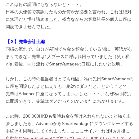
これは何の証明にもならないと・・・。
日本の大使館で英訳したものか何かが必要と言われ、これは絶対
に無理だと悟り諦めました。残念ながらお客様社長の個人口座は
開設できませんでした。
【３】先輩会計士編
同様の流れで、自分がATMでお金を預金している間に、英語があ
まりできない先輩は1人ブースに呼ばれ困っていました（笑）私
が到着後、同じ流れでSmartVantageの口座にしたいと説明。
しかし、この時の担当者はとても頑固。私は先日SmartVantageの
口座を開設したよと伝えても、絶対にダメだと。ということで、
先輩はAdvance口座になってしまいました・・・。なぜ私は特別
に開設できて、先輩はダメだったのかいまだにわかりません。
この時、200,000HKDも常時お金を預け入れられないよと強く主
張しましたら、AdvanceからSmartVantageにダウングレードする
手続きも同時にしてくれました。ここにサインすれば4ヵ月後に
自動的にSmartVantageにダウングレードしますということで、4