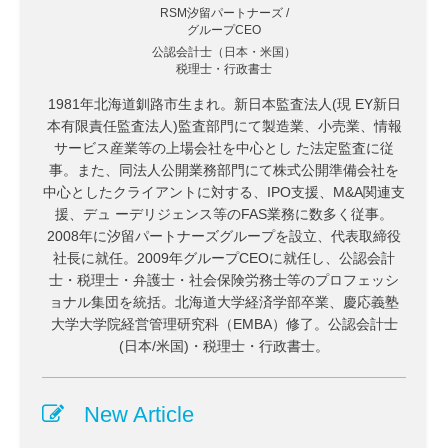
RSM汐留パートナーズ /
グループCEO
公認会計士（日本・米国）
税理士・行政書士
1981年北海道釧路市生まれ。新日本監査法人(現 EY新日
本有限責任監査法人)監査部門にて製造業、小売業、情報
サービス産業等の上場会社を中心とし た法定監査に従
事。また、同法人公開業務部門にて株式公開準備会社を
中心としたクライアントに対する、IPO支援、M&A関連支
援、デュ ーデリジェンス等のFAS業務に数多く従事。
2008年に汐留パートナーズグループを設立、代表取締役
社長に就任。2009年グループCEOに就任し、公認会計
士・税理士・弁護士・社会保険労務士等のプロフェッシ
ョナル集団を統括。北海道大学経済学部卒業、慶応義塾
大学大学院経営管理研究科（EMBA）修了。公認会計士
(日本/米国)・税理士・行政書士。
New Article