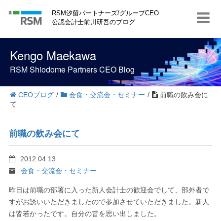
S
RSM汐留パートナーズ/グループCEO
k
公認会計士前川研吾のブログ
i
p
t
Kengo Maekawa
o
c
RSM Shiodome Partners CEO Blog
o
n
t
CEOブログ
/
会食・交流会・セミナー
/
前職の飲み会に
e
て
n
t
前職の飲み会にて
2012.04.13
会食・交流会・セミナー
昨日は前職の部署に入った新人会計士の歓迎会でして、部外者で
すがお誘いいただきましたので参加させていただきました。新人
は皆若かったです。自分の昔を思い出しました。