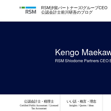
Skip
to
RSM汐留パートナーズ/グループCEO
content
公認会計士前川研吾のブログ
Kengo Maeka
RSM Shiodome Partners CEO 
公認会計士・税理士
いい話・格言・理念
Certified Public Accountant / Licensed
Insights / Quotes / Ideas
Tax Accountant