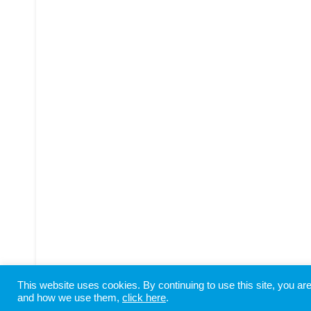
This website uses cookies. By continuing to use this site, you a
Copyright © SHIODOME PARTNERS All Rights Reserved
and how we use them,
click here
.