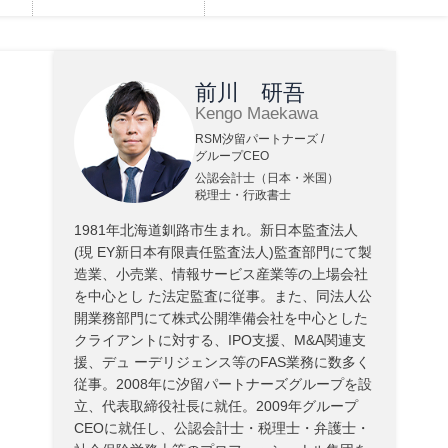
前川 研吾
Kengo Maekawa
RSM汐留パートナーズ /
グループCEO
公認会計士（日本・米国）
税理士・行政書士
1981年北海道釧路市生まれ。新日本監査法人
(現 EY新日本有限責任監査法人)監査部門にて製
造業、小売業、情報サービス産業等の上場会社
を中心とし た法定監査に従事。また、同法人公
開業務部門にて株式公開準備会社を中心とした
クライアントに対する、IPO支援、M&A関連支
援、デュ ーデリジェンス等のFAS業務に数多く
従事。2008年に汐留パートナーズグループを設
立、代表取締役社長に就任。2009年グループ
CEOに就任し、公認会計士・税理士・弁護士・