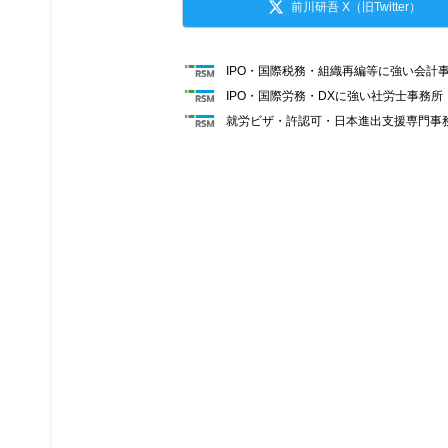
前川研吾 X（旧Twitter）
IPO・国際税務・組織再編等に強い会計
IPO・国際労務・DXに強い社労士事務
就労ビザ・許認可・日本進出支援専門事