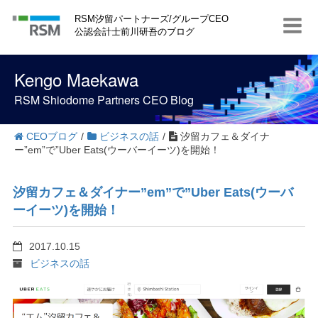
S
RSM汐留パートナーズ/グループCEO
k
公認会計士前川研吾のブログ
i
p
t
Kengo Maekawa
o
c
RSM Shiodome Partners CEO Blog
o
n
t
CEOブログ
/
ビジネスの話
/
汐留カフェ＆ダイナ
e
ー”em”で”Uber Eats(ウーバーイーツ)を開始！
n
t
汐留カフェ＆ダイナー”em”で”Uber Eats(ウーバ
ーイーツ)を開始！
2017.10.15
ビジネスの話