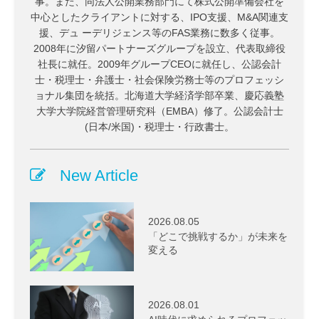
事。また、同法人公開業務部門にて株式公開準備会社を
中心としたクライアントに対する、IPO支援、M&A関連支
援、デュ ーデリジェンス等のFAS業務に数多く従事。
2008年に汐留パートナーズグループを設立、代表取締役
社長に就任。2009年グループCEOに就任し、公認会計
士・税理士・弁護士・社会保険労務士等のプロフェッシ
ョナル集団を統括。北海道大学経済学部卒業、慶応義塾
大学大学院経営管理研究科（EMBA）修了。公認会計士
(日本/米国)・税理士・行政書士。
New Article
2026.08.05
「どこで挑戦するか」が未来を
変える
2026.08.01