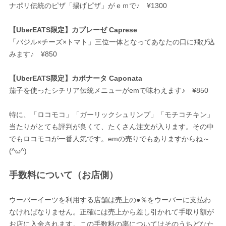
ナポリ伝統のピザ「揚げピザ」がｅｍで♪ ¥1300
【UberEATS限定】カプレーゼ Caprese
「バジル×チーズ×トマト」三位一体となってあなたの口に飛び込
みます♪ ¥850
【UberEATS限定】カポナータ Caponata
茄子を使ったシチリア伝統メニューがemで味わえます♪ ¥850
特に、「ロコモコ」「ガーリックシュリンプ」「モチコチキン」
当たりがとても評判が良くて、たくさん注文が入ります。その中
でもロコモコが一番人気です。emの売りでもありますからね～
(^ω^)
手数料について（お店側）
ウーバーイーツを利用する店舗は売上の●％をウーバーに支払わ
なければなりません。正確には売上から差し引かれて手取り額が
お店に入金されます。この手数料の率についてはそのうちどなた