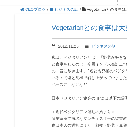
CEOブログ
/
ビジネスの話
/
Vegetarianとの食事
Vegetarianとの食事は
2012.11.25
ビジネスの話
私は、ベジタリアンとは、「野菜が好きな
と食事をしたのは、今回インド人会計士2
の一言に尽きます。2名とも究極のベジタ
いるので塩と胡椒で召し上がっていました
ベースに、などなど。
日本ベジタリアン協会のHPには以下の説
＜近代ベジタリアン運動の始まり＞
産業革命で有名なマンチェスターの聖書教
食は本人の選択により、穀物・野菜・豆類