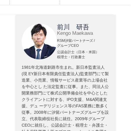
前川 研吾
Kengo Maekawa
RSM汐留パートナーズ /
グループCEO
公認会計士（日本・米国）
税理士・行政書士
1981年北海道釧路市生まれ。新日本監査法人
(現 EY新日本有限責任監査法人)監査部門にて製
造業、小売業、情報サービス産業等の上場会社
を中心とし た法定監査に従事。また、同法人公
開業務部門にて株式公開準備会社を中心とした
クライアントに対する、IPO支援、M&A関連支
援、デュ ーデリジェンス等のFAS業務に数多く
従事。2008年に汐留パートナーズグループを設
立、代表取締役社長に就任。2009年グループ
CEOに就任し、公認会計士・税理士・弁護士・