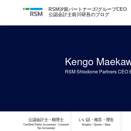
Skip
to
RSM汐留パートナーズ/グループCEO
content
公認会計士前川研吾のブログ
Kengo Maeka
RSM Shiodome Partners CEO 
公認会計士・税理士
いい話・格言・理念
Certified Public Accountant / Licensed
Insights / Quotes / Ideas
Tax Accountant