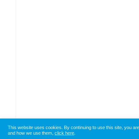
This website uses cookies. By continuing to use this site, you a
Copyright © SHIODOME PARTNERS All Rights Reserved
and how we use them,
click here
.