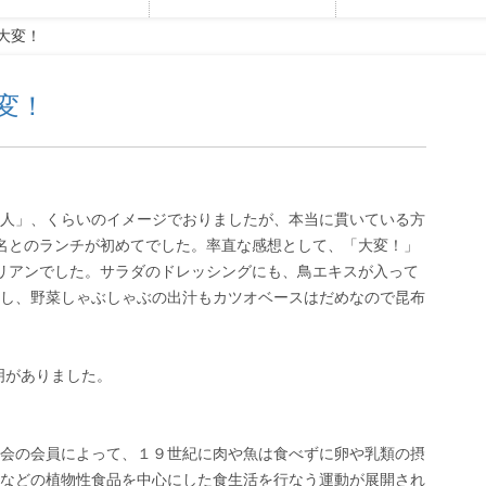
は大変！
大変！
人」、くらいのイメージでおりましたが、本当に貫いている方
名とのランチが初めてでした。率直な感想として、「大変！」
リアンでした。サラダのドレッシングにも、鳥エキスが入って
し、野菜しゃぶしゃぶの出汁もカツオベースはだめなので昆布
明がありました。
会の会員によって、１９世紀に肉や魚は食べずに卵や乳類の摂
などの植物性食品を中心にした食生活を行なう運動が展開され