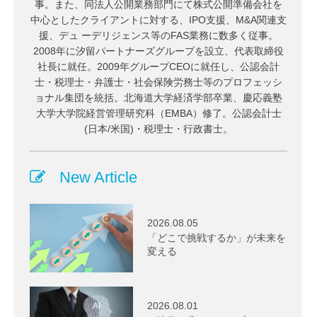
事。また、同法人公開業務部門にて株式公開準備会社を
中心としたクライアントに対する、IPO支援、M&A関連支
援、デュ ーデリジェンス等のFAS業務に数多く従事。
2008年に汐留パートナーズグループを設立、代表取締役
社長に就任。2009年グループCEOに就任し、公認会計
士・税理士・弁護士・社会保険労務士等のプロフェッシ
ョナル集団を統括。北海道大学経済学部卒業、慶応義塾
大学大学院経営管理研究科（EMBA）修了。公認会計士
(日本/米国)・税理士・行政書士。
New Article
2026.08.05
「どこで挑戦するか」が未来を
変える
2026.08.01