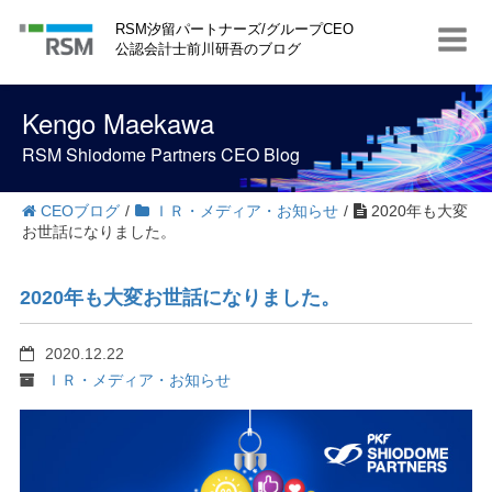
S
RSM汐留パートナーズ/グループCEO
k
公認会計士前川研吾のブログ
i
p
t
Kengo Maekawa
o
c
RSM Shiodome Partners CEO Blog
o
n
t
CEOブログ
/
ＩＲ・メディア・お知らせ
/
2020年も大変
e
お世話になりました。
n
t
2020年も大変お世話になりました。
2020.12.22
ＩＲ・メディア・お知らせ