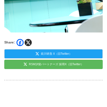
Share:
前川研吾 X（旧Twitter）
RSM汐留パートナーズ 採用X（旧Twitter）