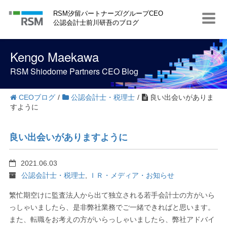
S
RSM汐留パートナーズ/グループCEO
k
公認会計士前川研吾のブログ
i
p
t
Kengo Maekawa
o
c
RSM Shiodome Partners CEO Blog
o
n
t
CEOブログ
/
公認会計士・税理士
/
良い出会いがありま
e
すように
n
t
良い出会いがありますように
2021.06.03
公認会計士・税理士
,
ＩＲ・メディア・お知らせ
繁忙期空けに監査法人から出て独立される若手会計士の方がいら
っしゃいましたら、是非弊社業務でご一緒できればと思います。
また、転職をお考えの方がいらっしゃいましたら、弊社アドバイ