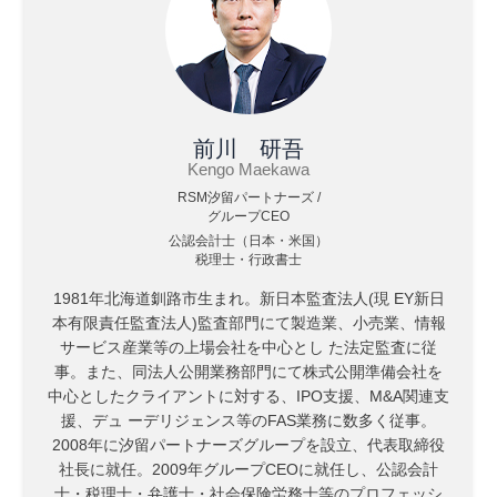
前川 研吾
Kengo Maekawa
RSM汐留パートナーズ /
グループCEO
公認会計士（日本・米国）
税理士・行政書士
1981年北海道釧路市生まれ。新日本監査法人(現 EY新日
本有限責任監査法人)監査部門にて製造業、小売業、情報
サービス産業等の上場会社を中心とし た法定監査に従
事。また、同法人公開業務部門にて株式公開準備会社を
中心としたクライアントに対する、IPO支援、M&A関連支
援、デュ ーデリジェンス等のFAS業務に数多く従事。
2008年に汐留パートナーズグループを設立、代表取締役
社長に就任。2009年グループCEOに就任し、公認会計
士・税理士・弁護士・社会保険労務士等のプロフェッシ