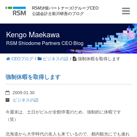
S
RSM汐留パートナーズ/グループCEO
k
公認会計士前川研吾のブログ
i
p
t
Kengo Maekawa
o
c
RSM Shiodome Partners CEO Blog
o
n
t
CEOブログ
/
ビジネスの話
/
強制休暇を取得します
e
n
t
強制休暇を取得します
2009.01.30
ビジネスの話
今週末は、土日がビルが全館停電のため、強制的に休暇です
（笑）
北海道から大学時代の友人も来ているので、都内観光にでも連れ