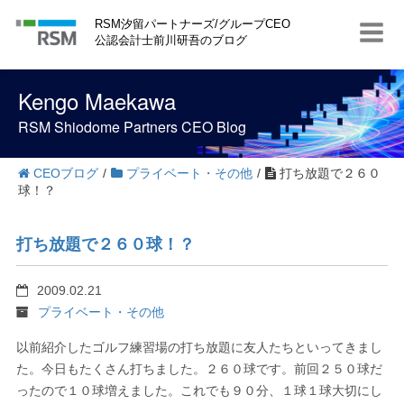
S
RSM汐留パートナーズ/グループCEO
k
公認会計士前川研吾のブログ
i
p
t
Kengo Maekawa
o
c
RSM Shiodome Partners CEO Blog
o
n
t
CEOブログ
/
プライベート・その他
/
打ち放題で２６０
e
球！？
n
t
打ち放題で２６０球！？
2009.02.21
プライベート・その他
以前紹介したゴルフ練習場の打ち放題に友人たちといってきまし
た。今日もたくさん打ちました。２６０球です。前回２５０球だ
ったので１０球増えました。これでも９０分、１球１球大切にし