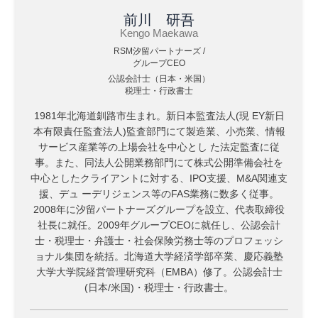
前川 研吾
Kengo Maekawa
RSM汐留パートナーズ /
グループCEO
公認会計士（日本・米国）
税理士・行政書士
1981年北海道釧路市生まれ。新日本監査法人(現 EY新日
本有限責任監査法人)監査部門にて製造業、小売業、情報
サービス産業等の上場会社を中心とし た法定監査に従
事。また、同法人公開業務部門にて株式公開準備会社を
中心としたクライアントに対する、IPO支援、M&A関連支
援、デュ ーデリジェンス等のFAS業務に数多く従事。
2008年に汐留パートナーズグループを設立、代表取締役
社長に就任。2009年グループCEOに就任し、公認会計
士・税理士・弁護士・社会保険労務士等のプロフェッシ
ョナル集団を統括。北海道大学経済学部卒業、慶応義塾
大学大学院経営管理研究科（EMBA）修了。公認会計士
(日本/米国)・税理士・行政書士。