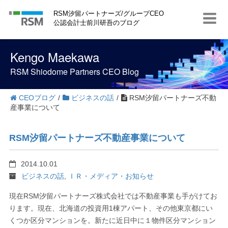
S
RSM汐留パートナーズ/グループCEO
k
公認会計士前川研吾のブログ
i
p
t
Kengo Maekawa
o
c
RSM Shiodome Partners CEO Blog
o
n
t
CEOブログ
/
ビジネスの話
/
RSM汐留パートナーズ不動
e
産事業について
n
t
RSM汐留パートナーズ不動産事業について
2014.10.01
ビジネスの話
,
ＩＲ・メディア・お知らせ
現在RSM汐留パートナーズ株式会社では不動産事業も手がけてお
ります。現在、北海道の投資用1棟アパート、その他東京都にい
くつか区分マンションを。新たに近日中に１物件区分マンション