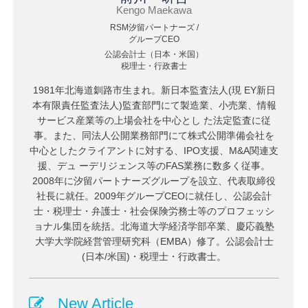
Kengo Maekawa
RSM汐留パートナーズ /
グループCEO
公認会計士（日本・米国）
税理士・行政書士
1981年北海道釧路市生まれ。新日本監査法人(現 EY新日
本有限責任監査法人)監査部門にて製造業、小売業、情報
サービス産業等の上場会社を中心とし た法定監査に従
事。また、同法人公開業務部門にて株式公開準備会社を
中心としたクライアントに対する、IPO支援、M&A関連支
援、デュ ーデリジェンス等のFAS業務に数多く従事。
2008年に汐留パートナーズグループを設立、代表取締役
社長に就任。2009年グループCEOに就任し、公認会計
士・税理士・弁護士・社会保険労務士等のプロフェッシ
ョナル集団を統括。北海道大学経済学部卒業、慶応義塾
大学大学院経営管理研究科（EMBA）修了。公認会計士
(日本/米国)・税理士・行政書士。
New Article