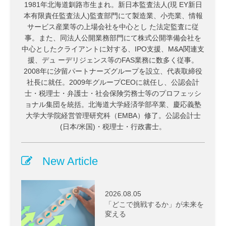
1981年北海道釧路市生まれ。新日本監査法人(現 EY新日
本有限責任監査法人)監査部門にて製造業、小売業、情報
サービス産業等の上場会社を中心とし た法定監査に従
事。また、同法人公開業務部門にて株式公開準備会社を
中心としたクライアントに対する、IPO支援、M&A関連支
援、デュ ーデリジェンス等のFAS業務に数多く従事。
2008年に汐留パートナーズグループを設立、代表取締役
社長に就任。2009年グループCEOに就任し、公認会計
士・税理士・弁護士・社会保険労務士等のプロフェッシ
ョナル集団を統括。北海道大学経済学部卒業、慶応義塾
大学大学院経営管理研究科（EMBA）修了。公認会計士
(日本/米国)・税理士・行政書士。
New Article
2026.08.05
「どこで挑戦するか」が未来を
変える