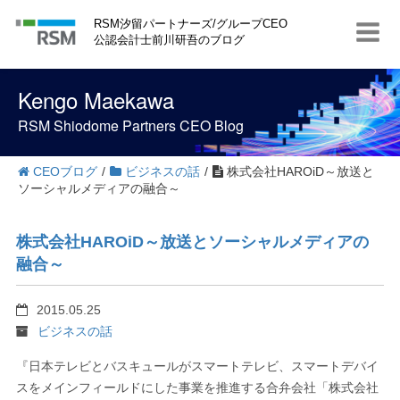
S
RSM汐留パートナーズ/グループCEO
k
公認会計士前川研吾のブログ
i
p
t
Kengo Maekawa
o
c
RSM Shiodome Partners CEO Blog
o
n
t
CEOブログ
/
ビジネスの話
/
株式会社HAROiD～放送と
e
ソーシャルメディアの融合～
n
t
株式会社HAROiD～放送とソーシャルメディアの
融合～
2015.05.25
ビジネスの話
『日本テレビとバスキュールがスマートテレビ、スマートデバイ
スをメインフィールドにした事業を推進する合弁会社「株式会社