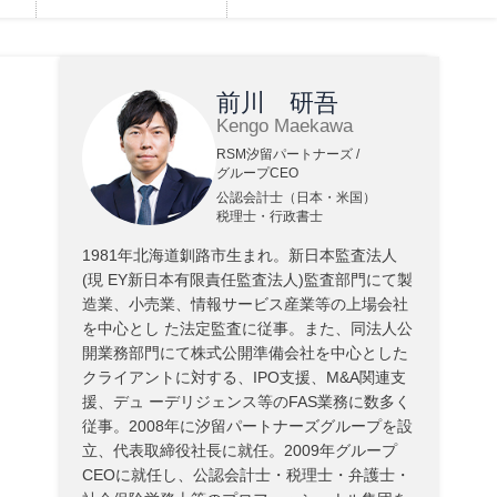
前川 研吾
Kengo Maekawa
RSM汐留パートナーズ /
グループCEO
公認会計士（日本・米国）
税理士・行政書士
1981年北海道釧路市生まれ。新日本監査法人
(現 EY新日本有限責任監査法人)監査部門にて製
造業、小売業、情報サービス産業等の上場会社
を中心とし た法定監査に従事。また、同法人公
開業務部門にて株式公開準備会社を中心とした
クライアントに対する、IPO支援、M&A関連支
援、デュ ーデリジェンス等のFAS業務に数多く
従事。2008年に汐留パートナーズグループを設
立、代表取締役社長に就任。2009年グループ
CEOに就任し、公認会計士・税理士・弁護士・