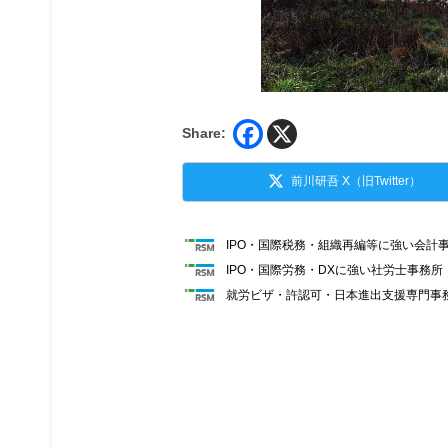
Share:
前川研吾 X（旧Twitter）
IPO・国際税務・組織再編等に強い会計
IPO・国際労務・DXに強い社労士事務
就労ビザ・許認可・日本進出支援専門事