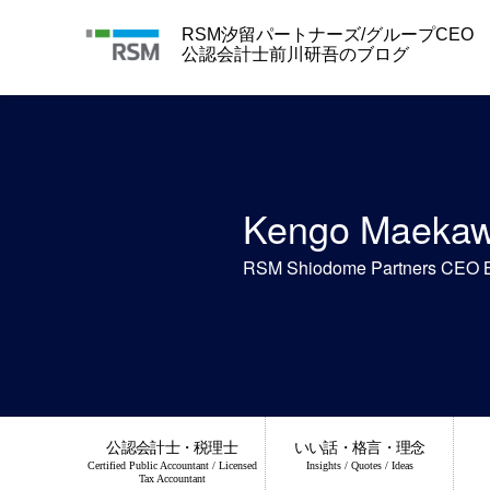
Skip
to
RSM汐留パートナーズ/グループCEO
content
公認会計士前川研吾のブログ
Kengo Maeka
RSM Shiodome Partners CEO 
公認会計士・税理士
いい話・格言・理念
Certified Public Accountant / Licensed
Insights / Quotes / Ideas
Tax Accountant