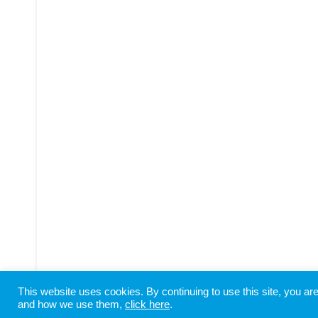
This website uses cookies. By continuing to use this site, you a
Copyright © SHIODOME PARTNERS All Rights Reserved
and how we use them,
click here
.