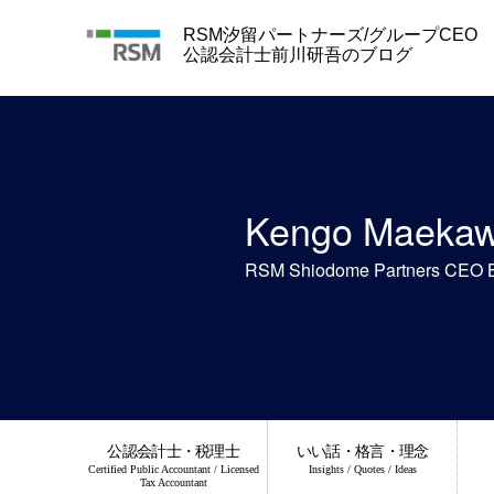
Skip
to
RSM汐留パートナーズ/グループCEO
content
公認会計士前川研吾のブログ
Kengo Maeka
RSM Shiodome Partners CEO 
公認会計士・税理士
いい話・格言・理念
Certified Public Accountant / Licensed
Insights / Quotes / Ideas
Tax Accountant