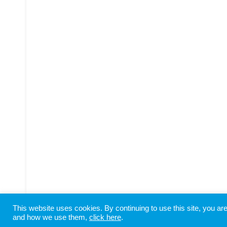
This website uses cookies. By continuing to use this site, you a
Copyright © SHIODOME PARTNERS All Rights Reserved
and how we use them,
click here
.