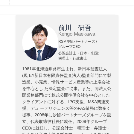
前川 研吾
Kengo Maekawa
RSM汐留パートナーズ /
グループCEO
公認会計士（日本・米国）
税理士・行政書士
1981年北海道釧路市生まれ。新日本監査法人
(現 EY新日本有限責任監査法人)監査部門にて製
造業、小売業、情報サービス産業等の上場会社
を中心とし た法定監査に従事。また、同法人公
開業務部門にて株式公開準備会社を中心とした
クライアントに対する、IPO支援、M&A関連支
援、デュ ーデリジェンス等のFAS業務に数多く
従事。2008年に汐留パートナーズグループを設
立、代表取締役社長に就任。2009年グループ
CEOに就任し、公認会計士・税理士・弁護士・