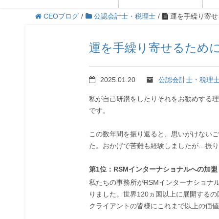
CEOブログ
/
公認会計士・税理士
/
運を手繰り寄せ
運を手繰り寄せるため
2025.01.20
公認会計士・税理
私が自己研鑽をしたりそれをお勧めする理
です。
この数年間を振り返ると、思いがけないご
た。おかげで苦難も経験しましたが…振り
第1位：RSMインターナショナルへの加盟
私たちの事務所がRSMインターナショナ
りました。世界120ヵ国以上に展開する
クライアントの皆様にこれまで以上の価値