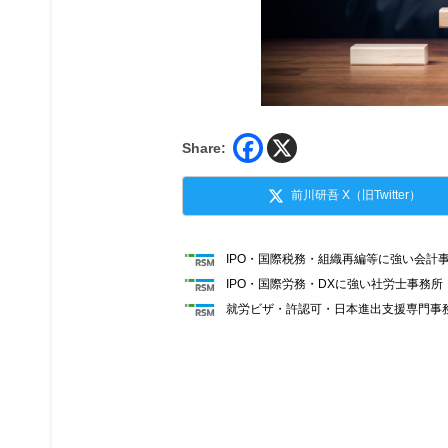
Share:
前川研吾 X（旧Twitter）
IPO・国際税務・組織再編等に強い会計
IPO・国際労務・DXに強い社労士事務
就労ビザ・許認可・日本進出支援専門事