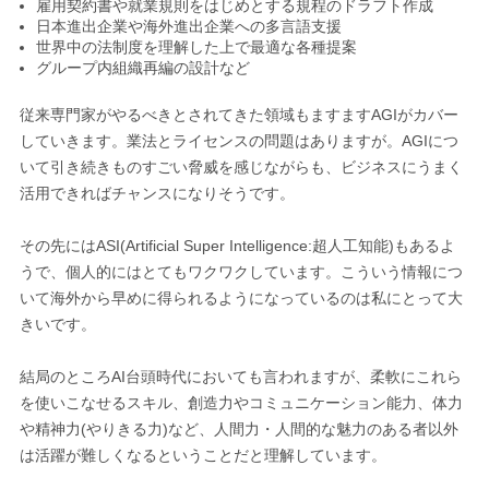
雇用契約書や就業規則をはじめとする規程のドラフト作成
日本進出企業や海外進出企業への多言語支援
世界中の法制度を理解した上で最適な各種提案
グループ内組織再編の設計など
従来専門家がやるべきとされてきた領域もますますAGIがカバー
していきます。業法とライセンスの問題はありますが。AGIにつ
いて引き続きものすごい脅威を感じながらも、ビジネスにうまく
活用できればチャンスになりそうです。
その先にはASI(Artificial Super Intelligence:超人工知能)もあるよ
うで、個人的にはとてもワクワクしています。こういう情報につ
いて海外から早めに得られるようになっているのは私にとって大
きいです。
結局のところAI台頭時代においても言われますが、柔軟にこれら
を使いこなせるスキル、創造力やコミュニケーション能力、体力
や精神力(やりきる力)など、人間力・人間的な魅力のある者以外
は活躍が難しくなるということだと理解しています。