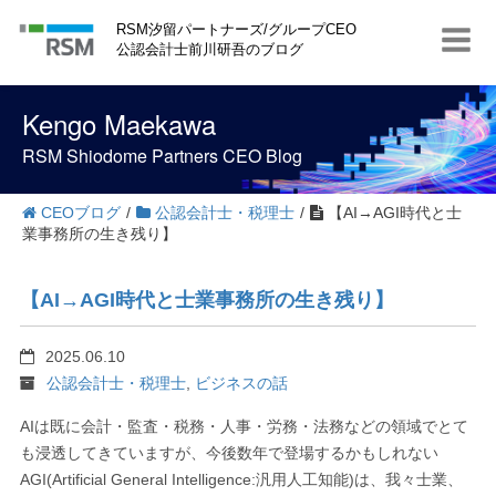
S
RSM汐留パートナーズ/グループCEO
k
公認会計士前川研吾のブログ
i
p
t
Kengo Maekawa
o
c
RSM Shiodome Partners CEO Blog
o
n
t
CEOブログ
/
公認会計士・税理士
/
【AI→AGI時代と士
e
業事務所の生き残り】
n
t
【AI→AGI時代と士業事務所の生き残り】
2025.06.10
公認会計士・税理士
,
ビジネスの話
AIは既に会計・監査・税務・人事・労務・法務などの領域でとて
も浸透してきていますが、今後数年で登場するかもしれない
AGI(Artificial General Intelligence:汎用人工知能)は、我々士業、