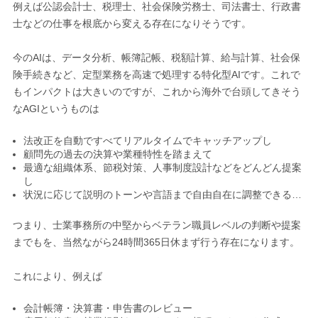
例えば公認会計士、税理士、社会保険労務士、司法書士、行政書
士などの仕事を根底から変える存在になりそうです。
今のAIは、データ分析、帳簿記帳、税額計算、給与計算、社会保
険手続きなど、定型業務を高速で処理する特化型AIです。これで
もインパクトは大きいのですが、これから海外で台頭してきそう
なAGIというものは
法改正を自動ですべてリアルタイムでキャッチアップし
顧問先の過去の決算や業種特性を踏まえて
最適な組織体系、節税対策、人事制度設計などをどんどん提案
し
状況に応じて説明のトーンや言語まで自由自在に調整できる…
つまり、士業事務所の中堅からベテラン職員レベルの判断や提案
までもを、当然ながら24時間365日休まず行う存在になります。
これにより、例えば
会計帳簿・決算書・申告書のレビュー