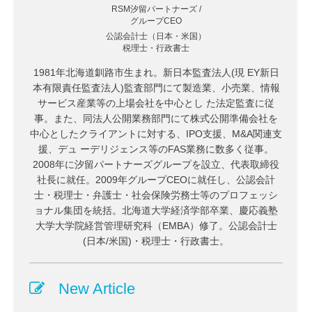
RSM汐留パートナーズ /
グループCEO
公認会計士（日本・米国）
税理士・行政書士
1981年北海道釧路市生まれ。新日本監査法人(現 EY新日
本有限責任監査法人)監査部門にて製造業、小売業、情報
サービス産業等の上場会社を中心とし た法定監査に従
事。また、同法人公開業務部門にて株式公開準備会社を
中心としたクライアントに対する、IPO支援、M&A関連支
援、デュ ーデリジェンス等のFAS業務に数多く従事。
2008年に汐留パートナーズグループを設立、代表取締役
社長に就任。2009年グループCEOに就任し、公認会計
士・税理士・弁護士・社会保険労務士等のプロフェッシ
ョナル集団を統括。北海道大学経済学部卒業、慶応義塾
大学大学院経営管理研究科（EMBA）修了。公認会計士
(日本/米国)・税理士・行政書士。
New Article