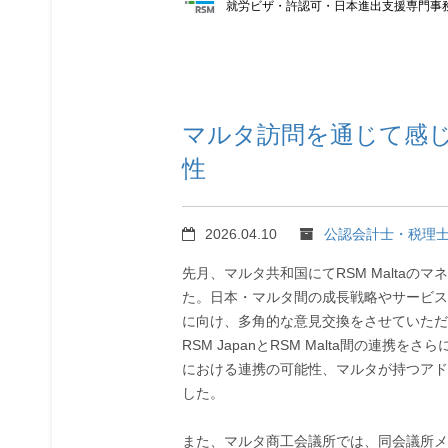
就労ビザ・許認可・日本進出支援専門事
マルタ訪問を通じて感
性
2026.04.10
公認会計士・税理
先月、マルタ共和国にてRSM Maltaのマネージ
た。日本・マルタ間の成長戦略やサービス
に向け、多角的な意見交換をさせていただ
RSM JapanとRSM Malta間の連
における連携の可能性、マルタが持つアド
した。
また、マルタ商工会議所では、同会議所メ