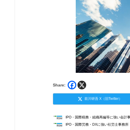
Share:
前川研吾 X（旧Twitter）
IPO・国際税務・組織再編等に強い会計
IPO・国際労務・DXに強い社労士事務