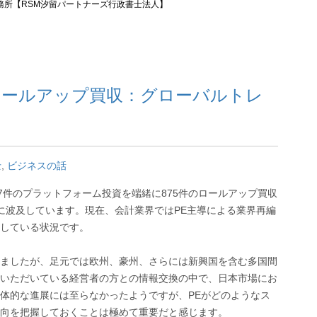
務所【RSM汐留パートナーズ行政書士法人】
ロールアップ買収：グローバルトレ
士
,
ビジネスの話
177件のプラットフォーム投資を端緒に875件のロールアップ買収
引に波及しています。現在、会計業界ではPE主導による業界再編
している状況です。
ましたが、足元では欧州、豪州、さらには新興国を含む多国間
いただいている経営者の方との情報交換の中で、日本市場にお
体的な進展には至らなかったようですが、PEがどのようなス
向を把握しておくことは極めて重要だと感じます。