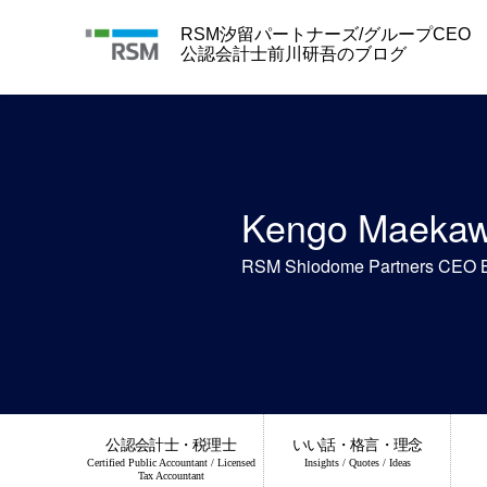
Skip
to
RSM汐留パートナーズ/グループCEO
content
公認会計士前川研吾のブログ
Kengo Maeka
RSM Shiodome Partners CEO 
公認会計士・税理士
いい話・格言・理念
Certified Public Accountant / Licensed
Insights / Quotes / Ideas
Tax Accountant