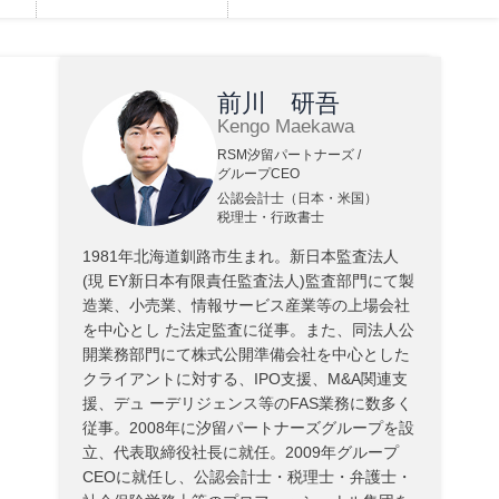
前川 研吾
Kengo Maekawa
RSM汐留パートナーズ /
グループCEO
公認会計士（日本・米国）
税理士・行政書士
1981年北海道釧路市生まれ。新日本監査法人
(現 EY新日本有限責任監査法人)監査部門にて製
造業、小売業、情報サービス産業等の上場会社
を中心とし た法定監査に従事。また、同法人公
開業務部門にて株式公開準備会社を中心とした
クライアントに対する、IPO支援、M&A関連支
援、デュ ーデリジェンス等のFAS業務に数多く
従事。2008年に汐留パートナーズグループを設
立、代表取締役社長に就任。2009年グループ
CEOに就任し、公認会計士・税理士・弁護士・