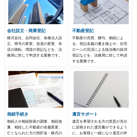
会社設立・商業登記
不動産登記
株式会社、合同会社、各種法人設
不動産の売買、贈与、相続によ
立、商号の変更、役員の変更、本
る、登記名義の書き換えや、住宅
店の移転、増資の登記などを、法
ローンの完済による抵当権の抹消
務局に対して申請する業務です。
登記などを、法務局に対して申請
する業務です。
相続手続き
遺言サポート
相続人や相続財産の調査、相続放
遺言を希望される方の意思が充分
棄、相続した不動産の名義変更、
に反映された遺言書ができるよう
亡くなられた方の預貯金・株式の
に、お客様と一緒になり遺言の作