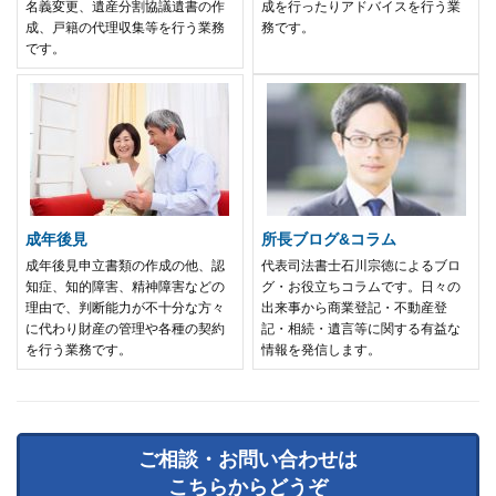
名義変更、遺産分割協議遺書の作
成を行ったりアドバイスを行う業
成、戸籍の代理収集等を行う業務
務です。
です。
成年後見
所長ブログ&コラム
成年後見申立書類の作成の他、認
代表司法書士石川宗徳によるブロ
知症、知的障害、精神障害などの
グ・お役立ちコラムです。日々の
理由で、判断能力が不十分な方々
出来事から商業登記・不動産登
に代わり財産の管理や各種の契約
記・相続・遺言等に関する有益な
を行う業務です。
情報を発信します。
ご相談・お問い合わせは
こちらからどうぞ