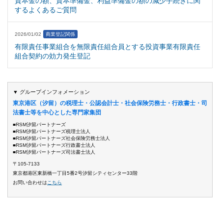
資本金の額、資本準備金、利益準備金の額の減少手続きに関
するよくあるご質問
2026/01/02
商業登記関係
有限責任事業組合を無限責任組合員とする投資事業有限責任
組合契約の効力発生登記
▼ グループインフォメーション
東京港区（汐留）の税理士・公認会計士・社会保険労務士・行政書士・司
法書士等を中心とした専門家集団
■RSM汐留パートナーズ
■RSM汐留パートナーズ税理士法人
■RSM汐留パートナーズ社会保険労務士法人
■RSM汐留パートナーズ行政書士法人
■RSM汐留パートナーズ司法書士法人
〒105-7133
東京都港区東新橋一丁目5番2号汐留シティセンター33階
お問い合わせは
こちら