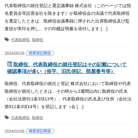
代表取締役の就任登記と選定議事録 株式会社（このページでは指
名委員会等設置会社を除きます）が取締役会の決議で代表取締役
を選定したときは、取締役会議事録に押された出席取締役及び監
査役が実印を押し、その印鑑証明書を添付します […]
,
代表取締役
取締役
商業登記関係
2024/05/28
取締役、代表取締役の就任登記はその記載について
確認事項が多い（俗字、旧氏併記、部屋番号等）
取締役、代表取締役の就任と登記 株式会社において取締役や代表
取締役が就任したときは、その時から2週間以内に取締役の氏名
（会社法第911条3項13号）、代表取締役の氏名及び住所（会社法
第911条3項14号）を登記します（会 […]
,
代表取締役
取締役
商業登記関係
2024/01/09