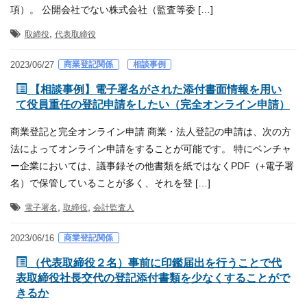
項）。 公開会社でない株式会社（監査等委 […]
,
取締役
代表取締役
商業登記関係
相談事例
2023/06/27
【相談事例】電子署名がされた添付書面情報を用い
て役員重任の登記申請をしたい（完全オンライン申請）
商業登記と完全オンライン申請 商業・法人登記の申請は、次の方
法によってオンライン申請をすることが可能です。 特にベンチャ
ー企業においては、議事録その他書類を紙ではなくPDF（+電子署
名）で保管していることが多く、それを登 […]
,
,
電子署名
取締役
会計監査人
商業登記関係
2023/06/16
（代表取締役２名）事前に印鑑届出を行うことで代
表取締役社長交代の登記添付書類を少なくすることがで
きるか