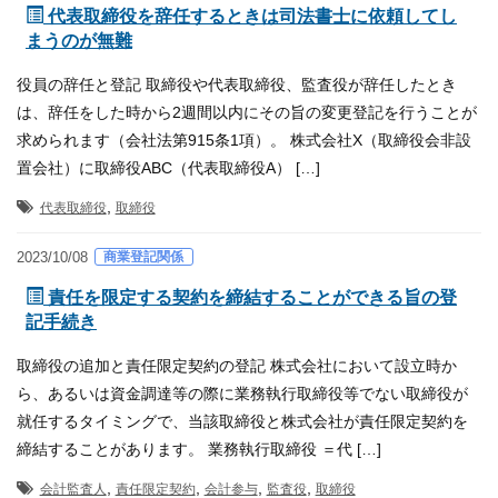
代表取締役を辞任するときは司法書士に依頼してし
まうのが無難
役員の辞任と登記 取締役や代表取締役、監査役が辞任したとき
は、辞任をした時から2週間以内にその旨の変更登記を行うことが
求められます（会社法第915条1項）。 株式会社X（取締役会非設
置会社）に取締役ABC（代表取締役A） […]
,
代表取締役
取締役
商業登記関係
2023/10/08
責任を限定する契約を締結することができる旨の登
記手続き
取締役の追加と責任限定契約の登記 株式会社において設立時か
ら、あるいは資金調達等の際に業務執行取締役等でない取締役が
就任するタイミングで、当該取締役と株式会社が責任限定契約を
締結することがあります。 業務執行取締役 ＝代 […]
,
,
,
,
会計監査人
責任限定契約
会計参与
監査役
取締役