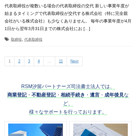
代表取締役が複数いる場合の代表取締役の交代 新しい事業年度が
始まるタイミングで代表取締役が交代する株式会社（特に完全親
会社がいる株式会社）も少なくありません。 毎年の事業年度が4月
1日から翌年3月31日までの株式会社にお […]
,
取締役
代表取締役
1
2
3
4
…
11
Next
RSM汐留パートナーズ司法書士法人では、
商業登記
・
不動産登記
・
相続手続き
・
遺言
・
成年後見
な
ど、
様々なサポートを行っております。