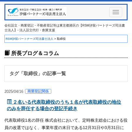
Toggle
navigati
会社設立・商業登記・不動産登記等は東京都港区の【RSM汐留パートナーズ司法書
士法人】- 法人設立代行・創業支援
RSM汐留パートナーズ司法書士法人
>
取締役
所長ブログ＆コラム
タグ「
取締役
」の記事一覧
商業登記関係
2025/04/16
２名いる代表取締役のうち１名が代表取締役の地位
のみを辞任する場合の登記手続き
代表取締役1名の辞任 株式会社において、定時株主総会における役
員の改選ではなく、事業年度の末日である12月31日や3月31日に