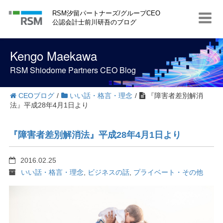
S
RSM汐留パートナーズ/グループCEO
k
公認会計士前川研吾のブログ
i
p
t
Kengo Maekawa
o
c
RSM Shiodome Partners CEO Blog
o
n
t
CEOブログ
/
いい話・格言・理念
/
『障害者差別解消
e
法』平成28年4月1日より
n
t
『障害者差別解消法』平成28年4月1日より
2016.02.25
いい話・格言・理念
,
ビジネスの話
,
プライベート・その他