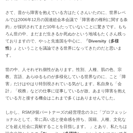
さて、昔から障害を抱えている方はたくさんいたのに、世界レベ
ルでは2006年12月の国連総会本会議で「障害者の権利に関する条
約」が採択されてまだ10年もたっていないことに驚きです。もち
ろん世の中、まだまだ生きるか死ぬかという地域もたくさん残っ
ておりますので、やっと先進国を中心に、
「Diversity（多様
性）」
ということを議論できる世界になってきたのだと思いま
す。
世の中、人それぞれ個性があります。性別、人種、肌の色、宗
教、言語、あらゆるものが多様化している世界なのに、こと「障
害」だけはやはり特別視されている気がします。私自身も「会
計」「税務」などの仕事に従事しているが故、あまり障害を抱え
ている方と接する機会はこれまで多くはありませんでした。
しかし、RSM汐留パートナーズの経営理念の３に「プロフェッシ
ョナルとして、常に高い志と使命感を持ち、国籍、人種、文化な
どを超え社会に貢献することを目指します。 」とあり、私たちは