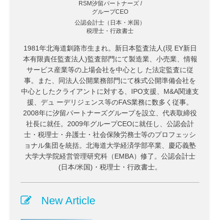
RSM汐留パートナーズ /
グループCEO
公認会計士（日本・米国）
税理士・行政書士
1981年北海道釧路市生まれ。新日本監査法人(現 EY新日
本有限責任監査法人)監査部門にて製造業、小売業、情報
サービス産業等の上場会社を中心とし た法定監査に従
事。また、同法人公開業務部門にて株式公開準備会社を
中心としたクライアントに対する、IPO支援、M&A関連支
援、デュ ーデリジェンス等のFAS業務に数多く従事。
2008年に汐留パートナーズグループを設立、代表取締役
社長に就任。2009年グループCEOに就任し、公認会計
士・税理士・弁護士・社会保険労務士等のプロフェッシ
ョナル集団を統括。北海道大学経済学部卒業、慶応義塾
大学大学院経営管理研究科（EMBA）修了。公認会計士
(日本/米国)・税理士・行政書士。
New Article