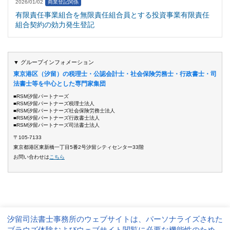
2026/01/02
商業登記関係
有限責任事業組合を無限責任組合員とする投資事業有限責任
組合契約の効力発生登記
▼ グループインフォメーション
東京港区（汐留）の税理士・公認会計士・社会保険労務士・行政書士・司
法書士等を中心とした専門家集団
■RSM汐留パートナーズ
■RSM汐留パートナーズ税理士法人
■RSM汐留パートナーズ社会保険労務士法人
■RSM汐留パートナーズ行政書士法人
■RSM汐留パートナーズ司法書士法人
〒105-7133
東京都港区東新橋一丁目5番2号汐留シティセンター33階
お問い合わせは
こちら
汐留司法書士事務所のウェブサイトは、パーソナライズされた
サイト運営方針
個人情報保護方針
ブラウズ体験およびウェブサイト閲覧に必要な機能性のため、