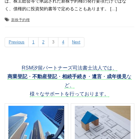
は、株主総会等で承認された新株予約権の発行要項だけではな
く、債権的に投資契約書等で定めることもあります。 […]
新株予約権
Previous
1
2
3
4
Next
RSM汐留パートナーズ司法書士法人では、
商業登記
・
不動産登記
・
相続手続き
・
遺言
・
成年後見
な
ど、
様々なサポートを行っております。