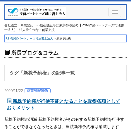
Toggle
navigati
会社設立・商業登記・不動産登記等は東京都港区の【RSM汐留パートナーズ司法書
士法人】- 法人設立代行・創業支援
RSM汐留パートナーズ司法書士法人
>
新株予約権
所長ブログ＆コラム
タグ「
新株予約権
」の記事一覧
商業登記関係
2020/11/22
新株予約権が行使不能となることを取得条項として
おくメリット
新株予約権の消滅 新株予約権者がその有する新株予約権を行使す
ることができなくなったときは、当該新株予約権は消滅します