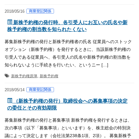
商業登記関係
2018/05/16
新株予約権の発行時、各引受人にお互いの氏名や新
株予約権の割当数を知られたくない
募集新株予約権の発行と新株予約権者の氏名 従業員へのストック
オプション（新株予約権）を発行するときに、当該新株予約権の
引受人である従業員へ、各引受人の氏名や新株予約権の割当数を
知られないように手続きを行いたい、というニー […]
,
新株予約権原簿
新株予約権
商業登記関係
2018/05/14
（新株予約権の発行）取締役会への募集事項の決定
の委任とその有効期限
募集新株予約権の発行と募集事項 新株予約権を発行するときは、
次の事項（以下「募集事項」といいます）を、株主総会の特別決
議によって決定します（会社法第238条1項、2項）。 募集新株予