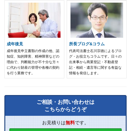
成年後見
所長ブログ&コラム
成年後見申立書類の作成の他、認
代表司法書士石川宗徳によるブロ
知症、知的障害、精神障害などの
グ・お役立ちコラムです。日々の
理由で、判断能力が不十分な方々
出来事から商業登記・不動産登
に代わり財産の管理や各種の契約
記・相続・遺言等に関する有益な
を行う業務です。
情報を発信します。
ご相談・お問い合わせは
こちらからどうぞ
お見積りは
無料
です。