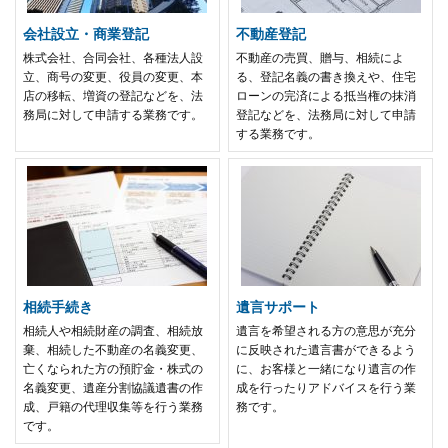
会社設立・商業登記
不動産登記
株式会社、合同会社、各種法人設
不動産の売買、贈与、相続によ
立、商号の変更、役員の変更、本
る、登記名義の書き換えや、住宅
店の移転、増資の登記などを、法
ローンの完済による抵当権の抹消
務局に対して申請する業務です。
登記などを、法務局に対して申請
する業務です。
相続手続き
遺言サポート
相続人や相続財産の調査、相続放
遺言を希望される方の意思が充分
棄、相続した不動産の名義変更、
に反映された遺言書ができるよう
亡くなられた方の預貯金・株式の
に、お客様と一緒になり遺言の作
名義変更、遺産分割協議遺書の作
成を行ったりアドバイスを行う業
成、戸籍の代理収集等を行う業務
務です。
です。