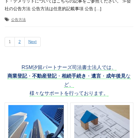
ト・デメリットについてはこちらの記事をご参照ください。 ≫会
社の公告方法 公告方法は任意的記載事項 公告 […]
公告方法
1
2
Next
RSM汐留パートナーズ司法書士法人では、
商業登記
・
不動産登記
・
相続手続き
・
遺言
・
成年後見
な
ど、
様々なサポートを行っております。