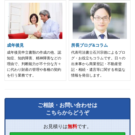
成年後見
所長ブログ&コラム
成年後見申立書類の作成の他、認
代表司法書士石川宗徳によるブロ
知症、知的障害、精神障害などの
グ・お役立ちコラムです。日々の
理由で、判断能力が不十分な方々
出来事から商業登記・不動産登
に代わり財産の管理や各種の契約
記・相続・遺言等に関する有益な
を行う業務です。
情報を発信します。
ご相談・お問い合わせは
こちらからどうぞ
お見積りは
無料
です。