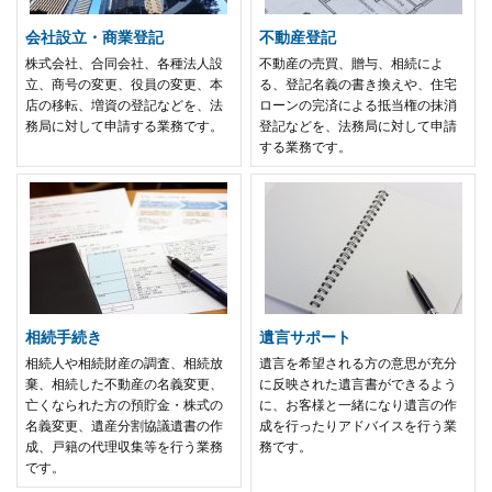
会社設立・商業登記
不動産登記
株式会社、合同会社、各種法人設
不動産の売買、贈与、相続によ
立、商号の変更、役員の変更、本
る、登記名義の書き換えや、住宅
店の移転、増資の登記などを、法
ローンの完済による抵当権の抹消
務局に対して申請する業務です。
登記などを、法務局に対して申請
する業務です。
相続手続き
遺言サポート
相続人や相続財産の調査、相続放
遺言を希望される方の意思が充分
棄、相続した不動産の名義変更、
に反映された遺言書ができるよう
亡くなられた方の預貯金・株式の
に、お客様と一緒になり遺言の作
名義変更、遺産分割協議遺書の作
成を行ったりアドバイスを行う業
成、戸籍の代理収集等を行う業務
務です。
です。