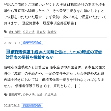
登記のご依頼とご準備いただくもの 例えば株式会社の本店を埼玉
県から東京都へ移転したので、その登記手続きをお願いしますと
ご依頼をいただいた場合、まず最初に次の3点をご用意いただいて
おります。 登記簿謄本（履歴事項全部証明書 […]
,
,
,
責任制限
公告方法
監査役
取締役
商業登記関係
2018/02/19
債権者保護手続きの同時公告は、いつの時点の貸借
対照表の要旨を掲載するか
債権者保護手続きと決算公告 吸収合併や新設合併、資本金の額の
減少（減資）の手続きや、一定の要件を満たした合併以外の組織
再編手続きにおいては、債権者保護手続きを行わなければなりま
せん。 債権者保護手続きでは、原則として、 […]
,
,
,
組織変更
公告方法
減資
組織再編
商業登記関係
2018/02/13