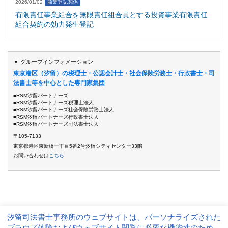
2026/01/02
商業登記関係
有限責任事業組合を無限責任組合員とする投資事業有限責任
組合契約の効力発生登記
▼ グループインフォメーション
東京港区（汐留）の税理士・公認会計士・社会保険労務士・行政書士・司
法書士等を中心とした専門家集団
■RSM汐留パートナーズ
■RSM汐留パートナーズ税理士法人
■RSM汐留パートナーズ社会保険労務士法人
■RSM汐留パートナーズ行政書士法人
■RSM汐留パートナーズ司法書士法人
〒105-7133
東京都港区東新橋一丁目5番2号汐留シティセンター33階
お問い合わせは
こちら
汐留司法書士事務所のウェブサイトは、パーソナライズされた
サイト運営方針
個人情報保護方針
ブラウズ体験およびウェブサイト閲覧に必要な機能性のため、