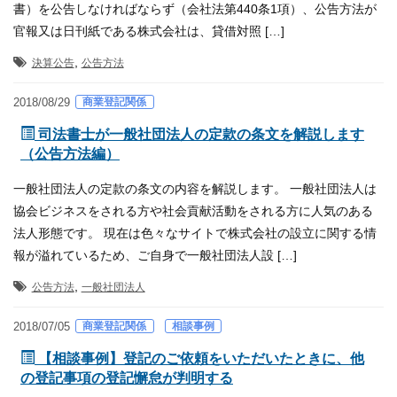
書）を公告しなければならず（会社法第440条1項）、公告方法が
官報又は日刊紙である株式会社は、貸借対照 […]
,
決算公告
公告方法
商業登記関係
2018/08/29
司法書士が一般社団法人の定款の条文を解説します
（公告方法編）
一般社団法人の定款の条文の内容を解説します。 一般社団法人は
協会ビジネスをされる方や社会貢献活動をされる方に人気のある
法人形態です。 現在は色々なサイトで株式会社の設立に関する情
報が溢れているため、ご自身で一般社団法人設 […]
,
公告方法
一般社団法人
商業登記関係
相談事例
2018/07/05
【相談事例】登記のご依頼をいただいたときに、他
の登記事項の登記懈怠が判明する