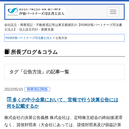
Toggle
navigati
会社設立・商業登記・不動産登記等は東京都港区の【RSM汐留パートナーズ司法書
士法人】- 法人設立代行・創業支援
RSM汐留パートナーズ司法書士法人
>
公告方法
所長ブログ＆コラム
タグ「
公告方法
」の記事一覧
商業登記関係
2022/05/10
多くの中小企業において、官報で行う決算公告には
何を記載するか
株式会社の決算公告義務 株式会社は、定時株主総会の終結後遅滞
なく、貸借対照表（大会社にあっては、貸借対照表及び損益計算