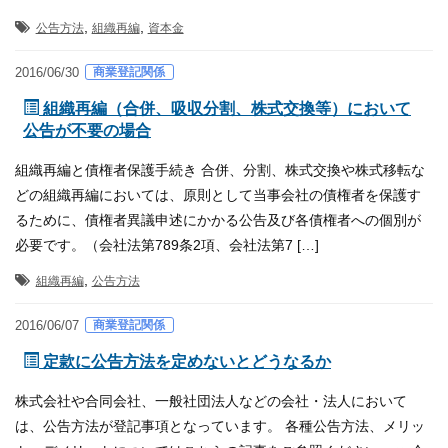
,
,
公告方法
組織再編
資本金
商業登記関係
2016/06/30
組織再編（合併、吸収分割、株式交換等）において
公告が不要の場合
組織再編と債権者保護手続き 合併、分割、株式交換や株式移転な
どの組織再編においては、原則として当事会社の債権者を保護す
るために、債権者異議申述にかかる公告及び各債権者への個別が
必要です。（会社法第789条2項、会社法第7 […]
,
組織再編
公告方法
商業登記関係
2016/06/07
定款に公告方法を定めないとどうなるか
株式会社や合同会社、一般社団法人などの会社・法人において
は、公告方法が登記事項となっています。 各種公告方法、メリッ