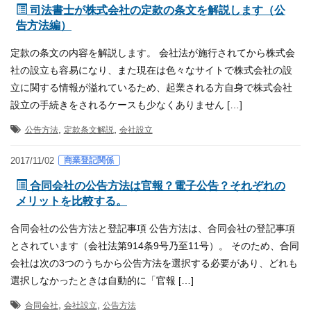
司法書士が株式会社の定款の条文を解説します（公
告方法編）
定款の条文の内容を解説します。 会社法が施行されてから株式会
社の設立も容易になり、また現在は色々なサイトで株式会社の設
立に関する情報が溢れているため、起業される方自身で株式会社
設立の手続きをされるケースも少なくありません […]
,
,
公告方法
定款条文解説
会社設立
商業登記関係
2017/11/02
合同会社の公告方法は官報？電子公告？それぞれの
メリットを比較する。
合同会社の公告方法と登記事項 公告方法は、合同会社の登記事項
とされています（会社法第914条9号乃至11号）。 そのため、合同
会社は次の3つのうちから公告方法を選択する必要があり、どれも
選択しなかったときは自動的に「官報 […]
,
,
合同会社
会社設立
公告方法