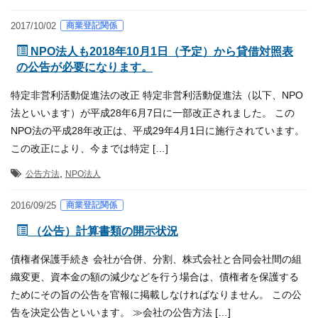
商業登記関係
2017/10/02
NPO法人も2018年10月1日（予定）から貸借対照表
の公告が必要になります。
特定非営利活動促進法の改正 特定非営利活動促進法（以下、NPO
法といいます）が平成28年6月7日に一部改正されました。 この
NPO法の平成28年改正は、平成29年4月1日に施行されています。
この改正により、今までは特定 […]
,
公告方法
NPO法人
商業登記関係
2016/09/25
（公告）計算書類の開示状況
債権者保護手続き 会社が合併、分割、株式会社と合同会社間の組
織変更、資本金の額の減少などを行う場合は、債権者を保護する
ためにその旨の公告を官報に掲載しなければなりません。 この公
告を決定公告といいます。 ≫会社の公告方法 […]